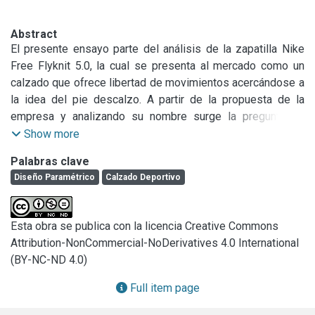
Abstract
El presente ensayo parte del análisis de la zapatilla Nike 
Free Flyknit 5.0, la cual se presenta al mercado como un 
calzado que ofrece libertad de movimientos acercándose a 
la idea del pie descalzo. A partir de la propuesta de la 
empresa y analizando su nombre surge la pregunta de 
cómo materializar en una zapatilla de producción masiva la 
Show more
idea de libertad. Partiendo del análisis de la nueva 
Palabras clave
tecnología para producción de capelladas tejidas en tres 
Diseño Paramétrico
Calzado Deportivo
dimensiones, mediante los softwares de diseño 3D. Se 
investiga sobre la su influencia de los softwares en el 
campo simbólico y en la adaptabilidad al cuerpo. Indagando 
Esta obra se publica con la licencia Creative Commons
sobre la estandarización de los mismos y los nuevos 
Attribution-NonCommercial-NoDerivatives 4.0 International
paradigmas de producción personalizada
(BY-NC-ND 4.0)
Full item page