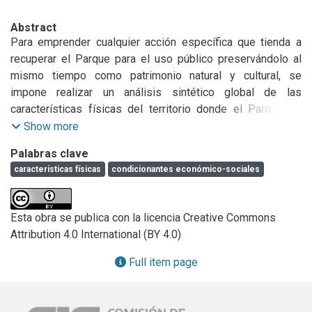
Abstract
Para emprender cualquier acción específica que tienda a 
recuperar el Parque para el uso público preservándolo al 
mismo tiempo como patrimonio natural y cultural, se 
impone realizar un análisis sintético global de las 
características físicas del territorio donde el Parque se 
inserta, y de las condicionantes económico-sociales que 
Show more
históricamente han determinado la situación actual de la 
Palabras clave
región. En este estudio introductorio se delimita el alcance 
características físicas
condicionantes económico-sociales
del análisis a las siguientes áreas y variables:

* Partidos de la primera y segunda corona sur del 
Esta obra se publica con la licencia Creative Commons
Conurbano, sin perjuicio de aquellos aspectos que hagan 
Attribution 4.0 International (BY 4.0)
referencia a su problemática global.

Full item page
* Macrovariables referidas a la configuración física del 
territorio y que se relacionan con los objetivos del trabajo 
que se desarrolla: aspectos económico- productivos, 