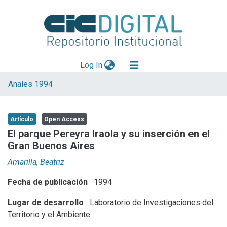
(current)
Log In
Anales 1994
Explorar
Mas información
Artículo
Open Access
Aportar material
El parque Pereyra Iraola y su inserción en el
Gran Buenos Aires
Statistics
Amarilla, Beatriz
Fecha de publicación
1994
Lugar de desarrollo
Laboratorio de Investigaciones del
Territorio y el Ambiente