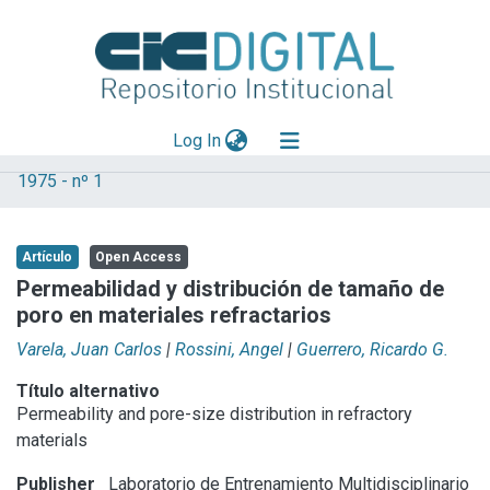
(current)
Log In
1975 - nº 1
Explorar
Mas información
Artículo
Open Access
Aportar material
Permeabilidad y distribución de tamaño de
poro en materiales refractarios
Statistics
Varela, Juan Carlos
|
Rossini, Angel
|
Guerrero, Ricardo G.
Título alternativo
Permeability and pore-size distribution in refractory
materials
Publisher
Laboratorio de Entrenamiento Multidisciplinario