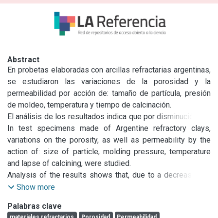
Abstract
En probetas elaboradas con arcillas refractarias argentinas, 
se estudiaron las variaciones de la porosidad y la 
permeabilidad por acción de: tamaño de partícula, presión 
de moldeo, temperatura y tiempo de calcinación.

El análisis de los resultados indica que por disminución del 
tamaño de las partículas o incremento de la presión de 
In test specimens made of Argentine refractory clays, 
moldeo aumenta la densificación y disminuye la 
variations on the porosity, as well as permeability by the 
permeabilidad, en tanto que con los aumentos de 
action of: size of particle, molding pressure, temperature 
temperatura o tiempos de calcinación, aumentan tanto la 
and lapse of calcining, were studied.

densificación (disminución de la porosidad) como la 
Analysis of the results shows that, due to a decreasing in 
permeabilidad. Esto permite esbozar una teoría sobre el 
the size of the particles, or an increasing in the molding 
Show more
proceso de sinterizado que se desarrolla.
pressure, the densification gets increases and the 
Palabras clave
permeability, reduced, while with an augmentation in 
materiales refractarios
Porosidad
Permeabilidad