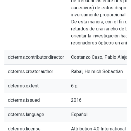
de frecuencias entre dos pic
sucesivos) de estos disposi
inversamente proporcional a
De esta manera, con el fin d
retardos de gran ancho de ba
orientar la investigación haci
resonadores ópticos en anill
dcterms.contributor.director
Costanzo Caso, Pablo Alejan
dcterms.creator.author
Rabal, Heinrich Sebastian
dcterms.extent
6 p.
dcterms.issued
2016
dcterms.language
Español
dcterms.license
Attribution 4.0 International (