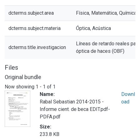
dcterms.subject.area
Física, Matemática, Química 
dcterms.subject.materia
Óptica, Acústica
Líneas de retardo reales par
dcterms.title.investigacion
óptica de haces (OBF)
Files
Original bundle
Now showing
1 - 1 of 1
Name:
Downl
Rabal Sebastian 2014-2015 -
oad
Informe cient. de beca EDIT.pdf-
PDFA.pdf
Size:
233.8 KB