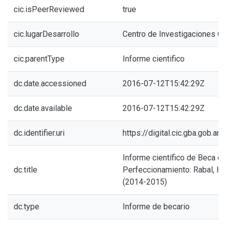
cic.isPeerReviewed
true
cic.lugarDesarrollo
Centro de Investigaciones Ó
cic.parentType
Informe cientifico
dc.date.accessioned
2016-07-12T15:42:29Z
dc.date.available
2016-07-12T15:42:29Z
dc.identifier.uri
https://digital.cic.gba.gob.
Informe científico de Beca d
dc.title
Perfeccionamiento: Rabal, He
(2014-2015)
dc.type
Informe de becario