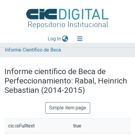
(current)
Log In
Informe Científico de Beca
Explorar
Mas información
Informe científico de Beca de
Aportar material
Perfeccionamiento: Rabal, Heinrich
Statistics
Sebastian (2014-2015)
Simple item page
cic.isFulltext
true