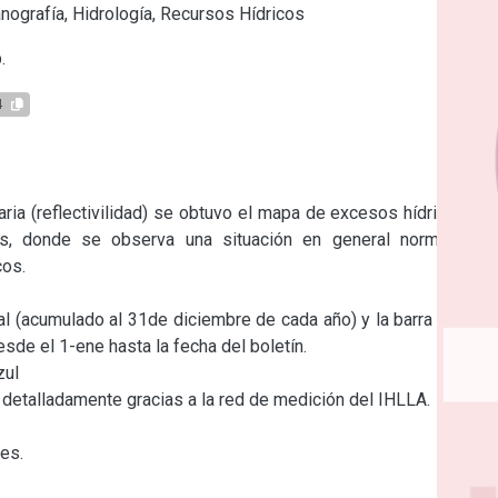
ografía, Hidrología, Recursos Hídricos
.
4
aria (reflectivilidad) se obtuvo el mapa de excesos hídricos en 
es, donde se observa una situación en general normal con 
os.

nual (acumulado al 31de diciembre de cada año) y la barra violeta 
sde el 1-ene hasta la fecha del boletín.

ul

detalladamente gracias a la red de medición del IHLLA.

es.