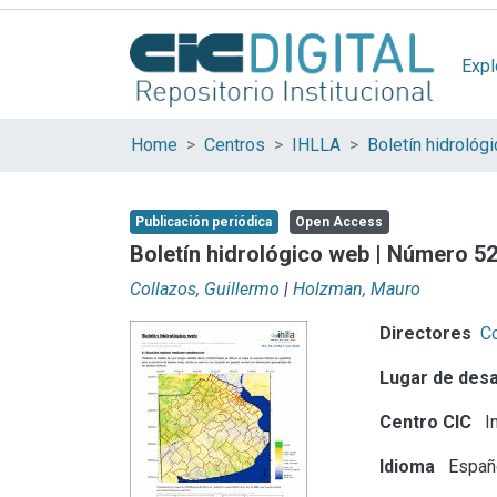
Expl
Home
Centros
IHLLA
Publicación periódica
Open Access
Boletín hidrológico web | Número 5
Collazos, Guillermo
|
Holzman, Mauro
Directores
Co
Lugar de desa
Centro CIC
In
Idioma
Españ