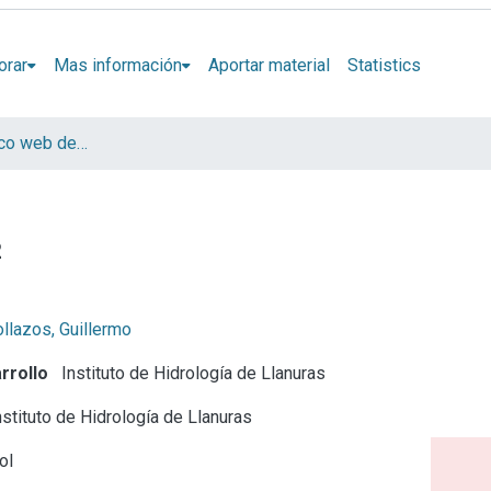
orar
Mas información
Aportar material
Statistics
Boletín hidrológico web del Instituto de Hidrología de Llanuras (IHLLA)
2
llazos, Guillermo
rrollo
Instituto de Hidrología de Llanuras
stituto de Hidrología de Llanuras
ol