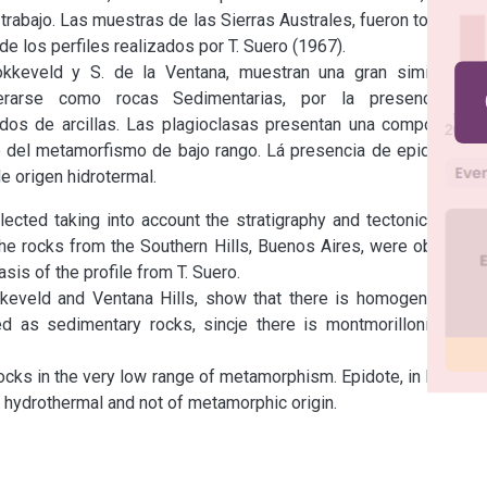
trabajo. Las muestras de las Sierras Australes, fueron tomadas 
e los perfiles realizados por T. Suero (1967).

kkeveld y S. de la Ventana, muestran una gran similitud y 
rarse como rocas Sedimentarias, por la presencia de 
cados de arcillas. Las plagioclasas presentan una composición 
o del metamorfismo de bajo rango. Lá presencia de epidoto en 
e origen hidrotermal.
cted taking into account the stratigraphy and tectonic of the 
 rocks from the Southern Hills, Buenos Aires, were obtained 
is of the profile from T. Suero.

keveld and Ventana Hills, show that there is homogenity and 
d as sedimentary rocks, sincje there is montmorillonite and 
rocks in the very low range of metamorphism. Epidote, in Bonete 
 hydrothermal and not of metamorphic origin.