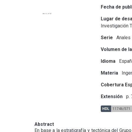
Fecha de publ
Lugar de desa
Investigación 
Serie
Anales
Volumen de la
Idioma
Españ
Materia
Ingen
Cobertura Esp
Extensión
p. 
HDL
11746/571
Abstract
En base a la estratigrafía y tectónica del Gru