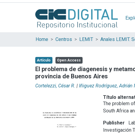
Expl
Home
Centros
LEMIT
Anales LEMIT. Se
Artículo
Open Access
El problema de diagenesis y metamor
provincia de Buenos Aires
Cortelezzi, César R.
|
Iñiguez Rodríguez, Adrián 
Título alterna
The problem of
South Africa an
Publisher
Lab
Investigación 