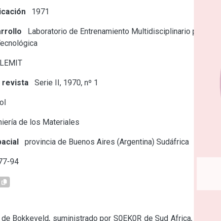
icación
1971
rrollo
Laboratorio de Entrenamiento Multidisciplinario para la
Tecnológica
 LEMIT
 revista
Serie II, 1970, nº 1
ol
iería de los Materiales
acial
provincia de Buenos Aires (Argentina)
Sudáfrica
77-94
po de Bokkeveld, suministrado por S0EK0R de Sud Africa, se han 