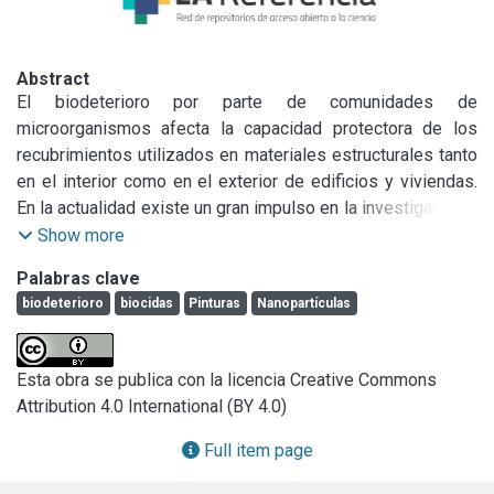
Abstract
El biodeterioro por parte de comunidades de 
microorganismos afecta la capacidad protectora de los 
recubrimientos utilizados en materiales estructurales tanto 
en el interior como en el exterior de edificios y viviendas. 
En la actualidad existe un gran impulso en la investigación y 
desarrollo de nuevos materiales funcionales de base 
Show more
nanotecnológica entre los que se encuentran las 
Palabras clave
nanopartículas de plata (NpAg) que han mostrado un amplio 
biodeterioro
biocidas
Pinturas
Nanopartículas
rango de actividad antimicrobiana. El presente trabajo tuvo 
como objetivo formular, elaborar y caracterizar pinturas con 
NpAg y con TiO2 asociado a nanopartículas de Ag (NpTi). 
Esta obra se publica con la licencia Creative Commons
Como control se prepararon y ensayaron pinturas sin 
Attribution 4.0 International (BY 4.0)
nanopartículas.

Se elaboraron y caracterizaron pinturas acrílicas con las 
Full item page
nanopartículas en estudio. Se realizaron medidas de color, 