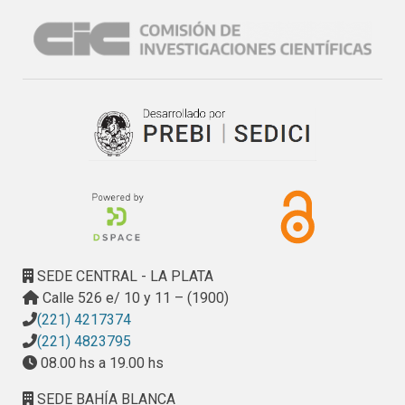
brillo, absorción de humedad, absorción-desorción de 
humedad y espectroscopía infrarroja en muestras con y sin 
envejecimiento natural. Las pinturas se evaluaron en cuanto 
a su bio-resistencia mediante un ensayo de cuatro 
semanas en placa. La formulación que resultó más 
eficiente fue sometida a un ensayo más prolongado en 
cámara ambiental con control de temperatura y humedad. 
Los resultados mostraron que es posible incorporar 
nanopartículas a pinturas acrílicas en muy baja 
concentración logrando una buena bioactividad. Las 
propiedades de las pinturas dependieron de la 
concentración de nanopartículas incorporadas.
SEDE CENTRAL - LA PLATA
Calle 526 e/ 10 y 11 – (1900)
(221) 4217374
(221) 4823795
08.00 hs a 19.00 hs
SEDE BAHÍA BLANCA