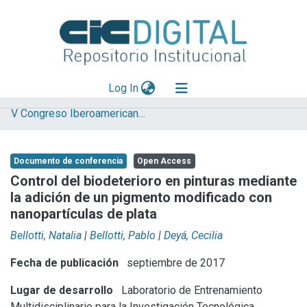
(current)
Log In
V Congreso Iberoamericano y XIII Jornada de Técnicas de Reparación y Conservación del Patrimonio
Explorar
Mas información
Documento de conferencia
Open Access
Aportar material
Control del biodeterioro en pinturas mediante
la adición de un pigmento modificado con
Statistics
nanopartículas de plata
Bellotti, Natalia
|
Bellotti, Pablo
|
Deyá, Cecilia
Fecha de publicación
septiembre de 2017
Lugar de desarrollo
Laboratorio de Entrenamiento
Multidisciplinario para la Investigación Tecnológica