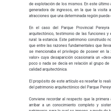
de explotación de los mismos. En este último as
generadora de ingresos, en la que la visita 
atracciones que una determinada región pueda o
En el caso del Parque Provincial Pereyra 
arquitectónico, testimonio de las funciones y
rural: la estancia. Este patrimonio construido n
que entre las razones fundamentales que llevar
se mencionaba el privilegio de poseer en la 
valor» cuya desaparición ocasionaría un «deseq
poco o nada se decía en relación al grupo de 
calidad arquitectónica.

El propósito de este artículo es reseñar lo real
del patrimonio arquitectónico del Parque Pereyra
Conviene recordar al respecto que la primera 
arribar a un conocimiento completo y sist
patrimonio, para lo cual se impone, a modo de tar