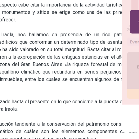
pecto cabe citar la importancia de la actividad turística como 
a monumentos y sitios se erige como una de las principales 
frecer.

Iraola, nos hallamos en presencia de un rico patrimonio 
 edificios que conforman un determinado tipo de asentamiento 
o ha sido valorado en su total magnitud. Basta citar al respecto 
on a la expropiación de las antiguas estancias en el año 1949 
zona del Gran Buenos Aires «la riqueza forestal de más alto 
uilibrio climático que redundaría en serios perjuicios», pero 
inmuebles, entre los cuales se encuentran algunos de notable 
izado hasta el presente en lo que concierne a la puesta en valor 
 Iraola.

acción tendiente a la conservación del patrimonio consiste en 
emático de cuáles son los elementos componentes de ese 
ea prioritaria, la realización de un inventario.