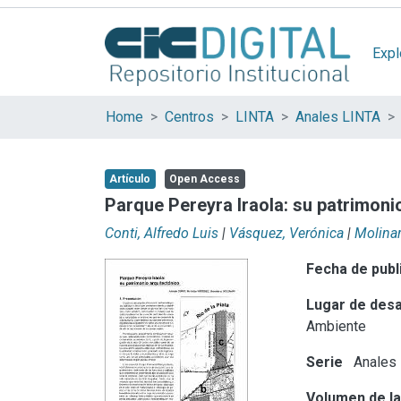
Expl
Home
Centros
LINTA
Anales LINTA
Artículo
Open Access
Parque Pereyra Iraola: su patrimoni
Conti, Alfredo Luis
|
Vásquez, Verónica
|
Molinari
Fecha de publ
Lugar de desa
Ambiente
Serie
Anales
Volumen de la