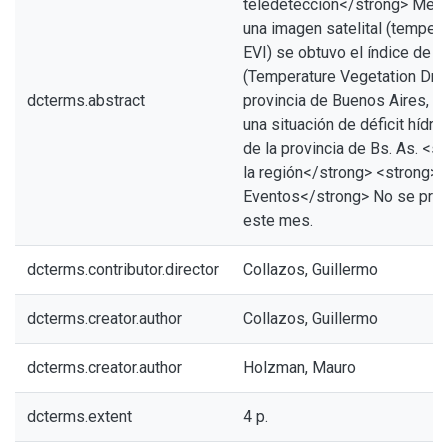
teledetección</strong> Media
una imagen satelital (tempera
EVI) se obtuvo el índice de e
(Temperature Vegetation Dryn
dcterms.abstract
provincia de Buenos Aires, 
una situación de déficit hídric
de la provincia de Bs. As. <s
la región</strong> <strong>c
Eventos</strong> No se prod
este mes.
dcterms.contributor.director
Collazos, Guillermo
dcterms.creator.author
Collazos, Guillermo
dcterms.creator.author
Holzman, Mauro
dcterms.extent
4 p.