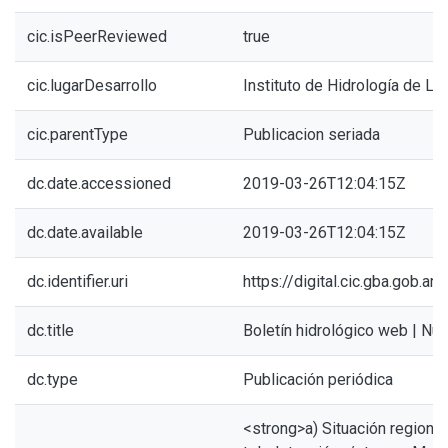
cic.isPeerReviewed
true
cic.lugarDesarrollo
Instituto de Hidrología de Ll
cic.parentType
Publicacion seriada
dc.date.accessioned
2019-03-26T12:04:15Z
dc.date.available
2019-03-26T12:04:15Z
dc.identifier.uri
https://digital.cic.gba.gob.
dc.title
Boletín hidrológico web | Nú
dc.type
Publicación periódica
<strong>a) Situación regiona