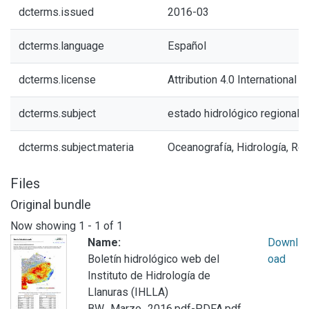
dcterms.issued
2016-03
dcterms.language
Español
dcterms.license
Attribution 4.0 International (
dcterms.subject
estado hidrológico regional
dcterms.subject.materia
Oceanografía, Hidrología, Re
Files
Original bundle
Now showing
1 - 1 of 1
Name:
Downl
Boletín hidrológico web del
oad
Instituto de Hidrología de
Llanuras (IHLLA)
BW_Marzo_2016.pdf-PDFA.pdf