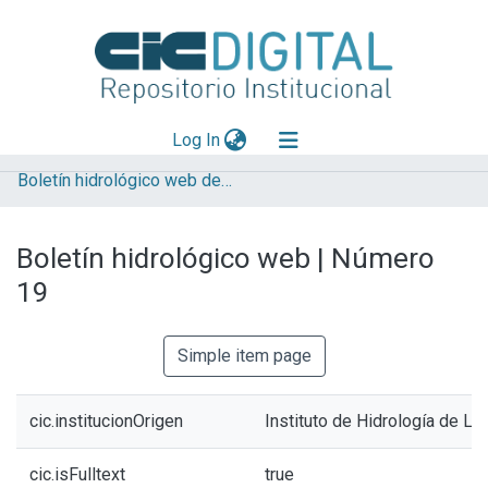
(current)
Log In
Boletín hidrológico web del Instituto de Hidrología de Llanuras (IHLLA)
Explorar
Mas información
Boletín hidrológico web | Número
Aportar material
19
Statistics
Simple item page
cic.institucionOrigen
Instituto de Hidrología de Ll
cic.isFulltext
true