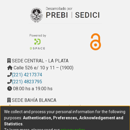
restringido.

Si se registran en un único medio varios diagramas de 
speckle con una orientación diferente de la pupila para cada 
caso, luego es posible decodificar la información por 
separado. Dicha información puede ser, por ejemplo, las 
distintas perspectivas de una escena tridimensional, 
diferentes componentes cromáticos de una transparencia, 
etc.

Uno de lo trabajos que se presentará utiliza dos ranuras 
SEDE CENTRAL - LA PLATA
como pupila del sistema óptico, la cual modula con franjas 
Calle 526 e/ 10 y 11 – (1900)
de Young al diagrama de speckle. Este tipo de codificación 
(221) 4217374
se emplea en una técnica para obtener la derivada óptica 
(221) 4823795
de una transparencia.
08.00 hs a 19.00 hs
SEDE BAHÍA BLANCA
Calle Ciudad de Cali 320 – (8000). Universidad
We collect and process your personal information for the following
Provincial del Sudoeste (UPSO)
purposes:
Authentication, Preferences, Acknowledgement and
(291) 459 2550
, interno 147
Statistics
.
10.00 h a 14.00 h
To learn more, please read our
privacy policy
.