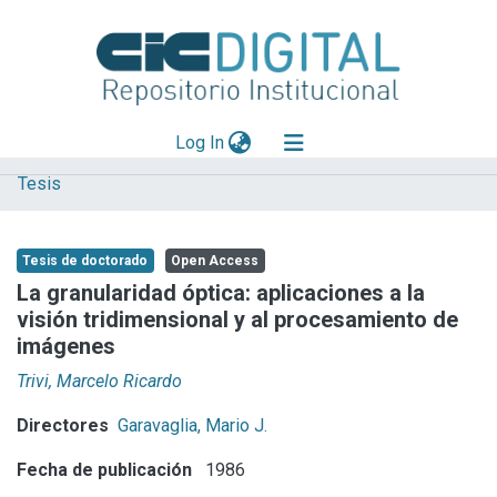
(current)
Log In
Tesis
Explorar
Mas información
Tesis de doctorado
Open Access
Aportar material
La granularidad óptica: aplicaciones a la
visión tridimensional y al procesamiento de
Statistics
imágenes
Trivi, Marcelo Ricardo
Directores
Garavaglia, Mario J.
Fecha de publicación
1986