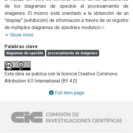
de los diagramas de speckle al procesamiento de 
imágenes. El mismo está orientado a la obtención de un 
"display" (exhibición) de información a través de un registro 
de múltiples diagramas de speckles modulados.

La modulación está dada por la pupila del sistema óptico 
Show more
utilizado para registrar los diagramas, la cual codifica cada 
Palabras clave
uno de ellos de manera tal que se comporten como 
diagramas de speckle
procesamiento de imágenes
frecuencias portadoras de la información óptica. En la 
mayoría de las técnicas que se propondrán se empleará 
una pupila que consiste en dos sectores circulares 
Esta obra se publica con la licencia Creative Commons
opuestos por su vértice común.

Attribution 4.0 International (BY 4.0)
En el proceso de codificación de la información, se obtiene 
un diagrama de speckle en un medio de registro utilizando 
Full item page
un sistema óptico cuya pupila es la descripta. Luego de 
revelada la placa, la figura de difracción del diagrama 
almacenado tiene ciertas propiedades de selectividad 
angular y uniformidad que hacen que la información 
contenida en él solo sea observada en un ángulo sólido 