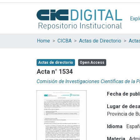
Expl
Home
CICBA
Actas de Directorio
Acta
Actas de directorio
Open Access
Acta n° 1534
Comisión de Investigaciones Científicas de la 
Fecha de publ
Lugar de desa
Provincia de B
Idioma
Españ
Materia
Admin