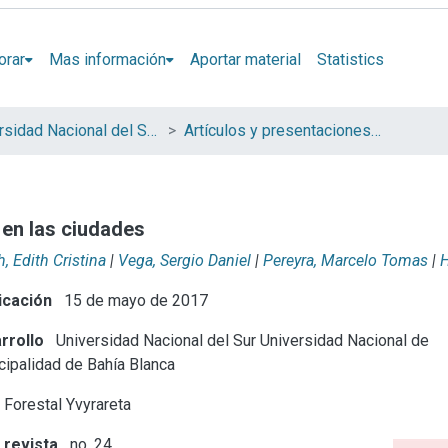
orar
Mas información
Aportar material
Statistics
Universidad Nacional del Sur (UNS)
Artículos y presentaciones en Congresos
 en las ciudades
h, Edith Cristina
|
Vega, Sergio Daniel
|
Pereyra, Marcelo Tomas
|
H
icación
15 de mayo de 2017
rrollo
Universidad Nacional del Sur
Universidad Nacional de
cipalidad de Bahía Blanca
 Forestal Yvyrareta
 revista
no. 24