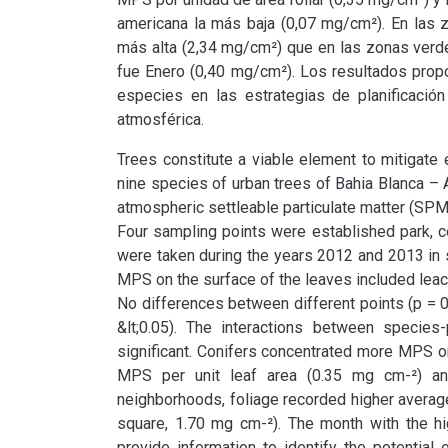
americana la más baja (0,07 mg/cm²). En las 
más alta (2,34 mg/cm²) que en las zonas verde
fue Enero (0,40 mg/cm²). Los resultados propor
especies en las estrategias de planificación 
atmosférica.
Trees constitute a viable element to mitigate
nine species of urban trees of Bahia Blanca – A
atmospheric settleable particulate matter (SPM)
Four sampling points were established park, c
were taken during the years 2012 and 2013 in 
MPS on the surface of the leaves included leach
No differences between different points (p = 
&lt;0.05). The interactions between species-
significant. Conifers concentrated more MPS on
MPS per unit leaf area (0.35 mg cm-²) and
neighborhoods, foliage recorded higher averag
square, 1.70 mg cm-²). The month with the hi
provide information to identify the potential 