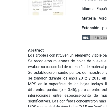
Idioma
Españ
Materia
Agron
Extensión
p. 
HDL
11746/998
Abstract
Los árboles constituyen un elemento viable pa
Se recogieron muestras de hojas de nueve es
evaluar su capacidad de retención de material 
Se establecieron cuatro puntos de muestreo: p
se tomaron durante los años 2012 y 2013 en p
MPS en la superficie de las hojas incluyó lix
diferentes puntos (p = 0,45), pero sí entre est
interacciones entre especies-punto de mues
significativas. Las coníferas concentraron más
MPS por unidad de área foliar (0,35 mg/cm²) y F