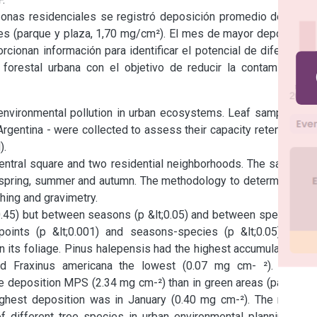
zonas residenciales se registró deposición promedio de MPS 
s (parque y plaza, 1,70 mg/cm²). El mes de mayor deposición 
cionan información para identificar el potencial de diferentes 
forestal urbana con el objetivo de reducir la contaminación 
 environmental pollution in urban ecosystems. Leaf samples of 
rgentina - were collected to assess their capacity retention of 
.

entral square and two residential neighborhoods. The samples 
spring, summer and autumn. The methodology to determine the 
ing and gravimetry.

0.45) but between seasons (p &lt;0.05) and between species (p 
points (p &lt;0.001) and seasons-species (p &lt;0.05) were 
 its foliage. Pinus halepensis had the highest accumulation of 
 Fraxinus americana the lowest (0.07 mg cm- ²). In the 
e deposition MPS (2.34 mg cm-²) than in green areas (park and 
ghest deposition was in January (0.40 mg cm-²). The results 
of different tree species in urban environmental planning and 