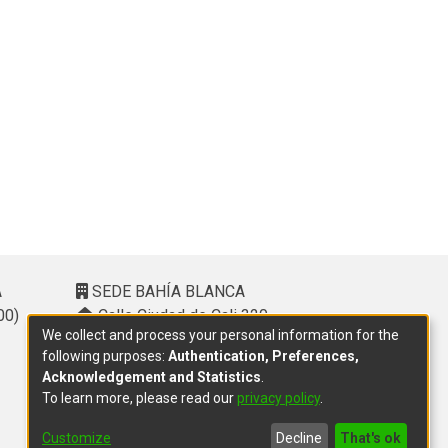
A
SEDE BAHÍA BLANCA
00)
Calle Ciudad de Cali 320 –
We collect and process your personal information for the
(8000). Universidad Provincial del
following purposes:
Authentication, Preferences,
Sudoeste (UPSO)
Acknowledgement and Statistics
.
(291) 459 2550
, interno 147
To learn more, please read our
privacy policy
.
10.00 h a 14.00 h
delegacion.bahia@cic.gba.gob.ar
Customize
Decline
That's ok