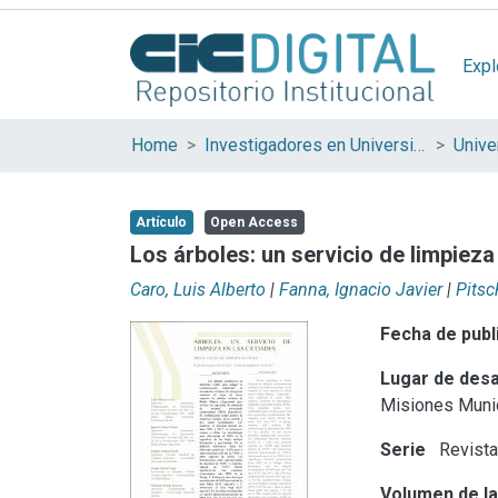
Expl
Home
Investigadores en Universidades Nacionales de la provincia de Buenos Aires
Artículo
Open Access
Los árboles: un servicio de limpieza
Caro, Luis Alberto
|
Fanna, Ignacio Javier
|
Pitsc
Fecha de publ
Lugar de desa
Misiones
Muni
Serie
Revista
Volumen de la