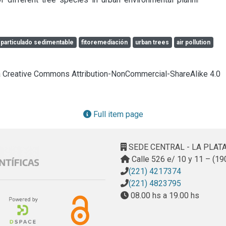
 particulado sedimentable
fitoremediación
urban trees
air pollution
cia Creative Commons Attribution-NonCommercial-ShareAlike 4.0
Full item page
SEDE CENTRAL - LA PLAT
Calle 526 e/ 10 y 11 – (19
(221) 4217374
(221) 4823795
08.00 hs a 19.00 hs