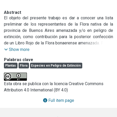
Abstract
El objeto del presente trabajo es dar a conocer una lista 
preliminar de los representantes de la Flora nativa de la 
provincia de Buenos Aires amenazada y/o en peligro de 
extinción, como contribución para la posterior confección 
de un Libro Rojo de la Flora bonaerense amenazada. Pocos 
son los estudios que se han efectuado en la Argentina 
Show more
sobre las especies vegetales en peligro de extinción, 
Palabras clave
siendo esta lista la primera que se publica en forma 
Plantas
Flora
Especies en Peligro de Extinción
completa sobre una Flora regional.
Esta obra se publica con la licencia Creative Commons
Attribution 4.0 International (BY 4.0)
Full item page