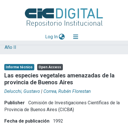
(current)
Log In
Año II
Explorar
Mas información
Informe técnico
Open Access
Aportar material
Las especies vegetales amenazadas de la
provincia de Buenos Aires
Statistics
Delucchi, Gustavo
|
Correa, Rubén Florestan
Publisher
Comisión de Investigaciones Científicas de la
Provincia de Buenos Aires (CICBA)
Fecha de publicación
1992