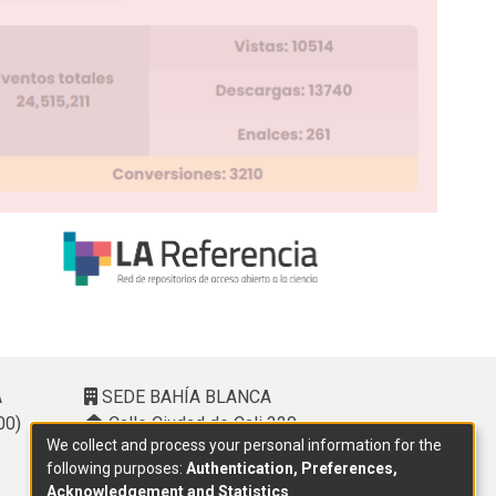
A
SEDE BAHÍA BLANCA
00)
Calle Ciudad de Cali 320 –
We collect and process your personal information for the
(8000). Universidad Provincial del
following purposes:
Authentication, Preferences,
Sudoeste (UPSO)
Acknowledgement and Statistics
.