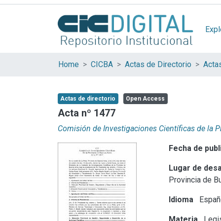
Expl
Home
CICBA
Actas de Directorio
Acta
Actas de directorio
Open Access
Acta nº 1477
Comisión de Investigaciones Científicas de la 
Fecha de publ
Lugar de desa
Provincia de B
Idioma
Españ
Materia
Legis