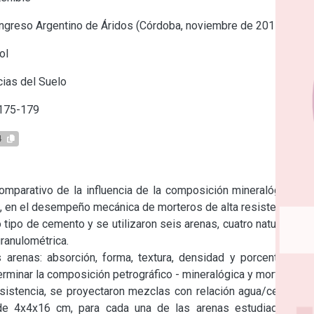
ngreso Argentino de Áridos (Córdoba, noviembre de 2017)
ol
ias del Suelo
 175-179
4
omparativo de la influencia de la composición mineralógica, la 
o, en el desempeño mecánica de morteros de alta resistencia.

ipo de cemento y se utilizaron seis arenas, cuatro naturales y 
ranulométrica.

arenas: absorción, forma, textura, densidad y porcentaje de 
rminar la composición petrográfico - mineralógica y morfología 
sistencia, se proyectaron mezclas con relación agua/cemento 
e 4x4x16 cm, para cada una de las arenas estudiadas. La 