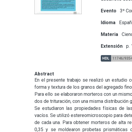
Evento
3º Co
Idioma
Españ
Materia
Cienc
Extensión
p.
HDL
11746/935
Abstract
En el presente trabajo se realizó un estudio c
forma y textura de los granos del agregado fin
Para ello se elaboraron morteros con un mismo t
dos de trituración, con una misma distribución g
Se estudiaron las propiedades físicas de las 
vacíos. Se utilizó estereomicroscopio para dete
de cada una. Para obtener morteros de alta re
0,35 y se moldearon probetas prismáticas d