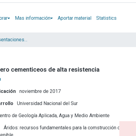
orar
Mas información
Aportar material
Statistics
Artículos y presentaciones en Congresos
tero cementiceos de alta resistencia
a
icación
noviembre de 2017
rrollo
Universidad Nacional del Sur
entro de Geología Aplicada, Agua y Medio Ambiente
e
Áridos: recursos fundamentales para la comstrucción del
tenible