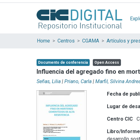
Expl
Home
Centros
CGAMA
Documento de conferencia
Open Access
Influencia del agregado fino en mor
Señas, Lilia
|
Priano, Carla
|
Marfil, Silvina Andre
Fecha de publ
Lugar de desa
Centro CIC
C
Libro/Inform
desarrollo sos