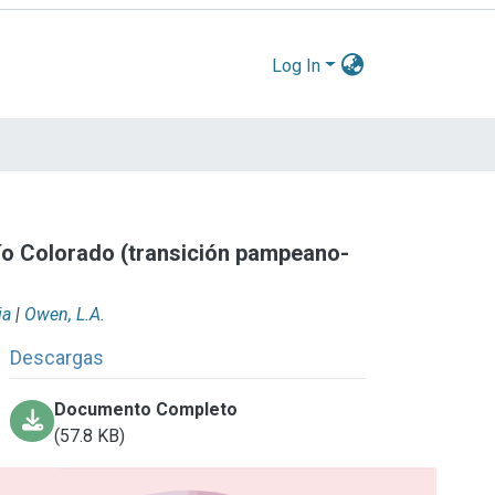
Log In
 río Colorado (transición pampeano-
ia
|
Owen, L.A.
Descargas
Documento Completo
(57.8 KB)