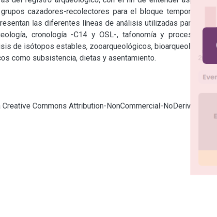
 grupos cazadores-recolectores para el bloque temporal bajo 
sentan las diferentes líneas de análisis utilizadas para lidiar 
queología, cronología -C14 y OSL-, tafonomía y procesos de 
isis de isótopos estables, zooarqueológicos, bioarqueológicos 
picos como subsistencia, dietas y asentamiento.
cia Creative Commons Attribution-NonCommercial-NoDerivatives