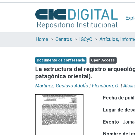
Expl
Home
Centros
IGCyC
Documento de conferencia
Open Access
La estructura del registro arqueoló
patagónica oriental).
Martínez, Gustavo Adolfo
|
Flensborg, G.
|
Alcará
Fecha de publ
Lugar de desa
Evento
Jornad
Nombre del e