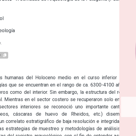
ol
eología
.
9
 humanas del Holoceno medio en el curso inferior del río 
ías que se encuentran en el rango de ca. 6300-4100 años AP. 
os como del interior. Sin embargo, la estructura del registro 
. Mientras en el sector costero se recuperaron solo entierros 
sectores interiores se reconoció uno importante cantidad y 
 óseos, cáscaras de huevo de Rheidos, etc.) diseminados 
 correlato estratigráfico de baja resolución e integridad. Esta 
as estrategias de muestreo y metodologías de análisis, a los 
as del registro arqueológico, con el fin de entender aspectos 