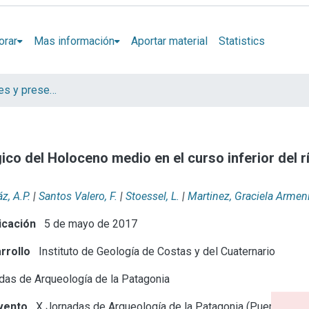
orar
Mas información
Aportar material
Statistics
Artículos, Informes y presentaciones en Congresos
gico del Holoceno medio en el curso inferior del
z, A.P.
|
Santos Valero, F.
|
Stoessel, L.
|
Martinez, Graciela Armen
icación
5 de mayo de 2017
rrollo
Instituto de Geología de Costas y del Cuaternario
as de Arqueología de la Patagonia
vento
X Jornadas de Arqueología de la Patagonia (Puerto