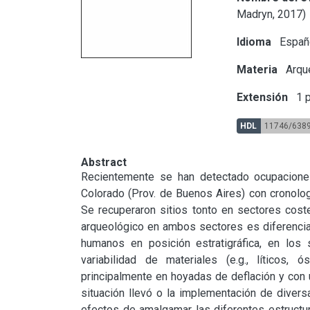
Madryn, 2017)
Idioma
Españ
Materia
Arqu
Extensión
1 p
HDL
11746/638
Abstract
Recientemente se han detectado ocupaciones
Colorado (Prov. de Buenos Aires) con cronolog
Se recuperaron sitios tonto en sectores coster
arqueológico en ambos sectores es diferencial
humanos en posición estratigráfica, en los 
variabilidad de materiales (e.g., líticos,
principalmente en hoyadas de deflación y con un
situación llevó o la implementación de divers
efectos de amalgamar las diferentes estructur