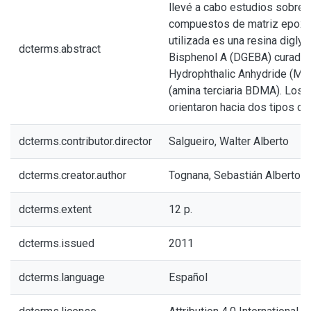
llevé a cabo estudios sobre 
compuestos de matriz epoxi.
utilizada es una resina diglyc
dcterms.abstract
Bisphenol A (DGEBA) curada 
Hydrophthalic Anhydride (MTH
(amina terciaria BDMA). Los 
orientaron hacia dos tipos de
dcterms.contributor.director
Salgueiro, Walter Alberto
dcterms.creator.author
Tognana, Sebastián Alberto
dcterms.extent
12 p.
dcterms.issued
2011
dcterms.language
Español