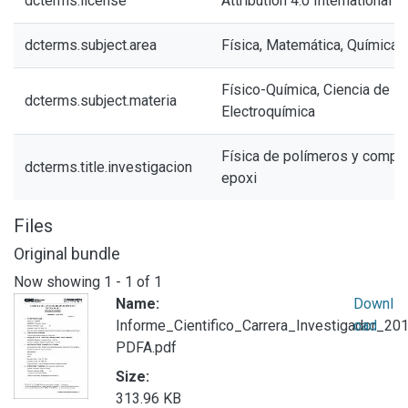
dcterms.license
Attribution 4.0 International (
dcterms.subject.area
Física, Matemática, Química 
Físico-Química, Ciencia de l
dcterms.subject.materia
Electroquímica
Física de polímeros y compu
dcterms.title.investigacion
epoxi
Files
Original bundle
Now showing
1 - 1 of 1
Name:
Downl
Informe_Cientifico_Carrera_Investigador_201
oad
PDFA.pdf
Size:
313.96 KB