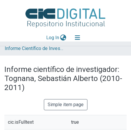
(current)
Log In
Informe Científico de Investigador
Explorar
Mas información
Informe científico de investigador:
Aportar material
Tognana, Sebastián Alberto (2010-
Statistics
2011)
Simple item page
cic.isFulltext
true