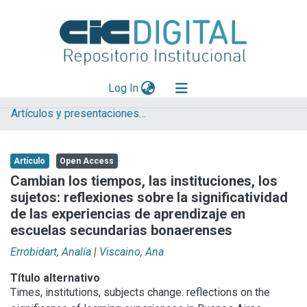
(current)
Log In
Artículos y presentaciones en Congresos NACT / IFIPRAC-ED
Explorar
Mas información
Artículo
Open Access
Aportar material
Cambian los tiempos, las instituciones, los
sujetos: reflexiones sobre la significatividad
Statistics
de las experiencias de aprendizaje en
escuelas secundarias bonaerenses
Errobidart, Analía
|
Viscaino, Ana
Título alternativo
Times, institutions, subjects change: reflections on the