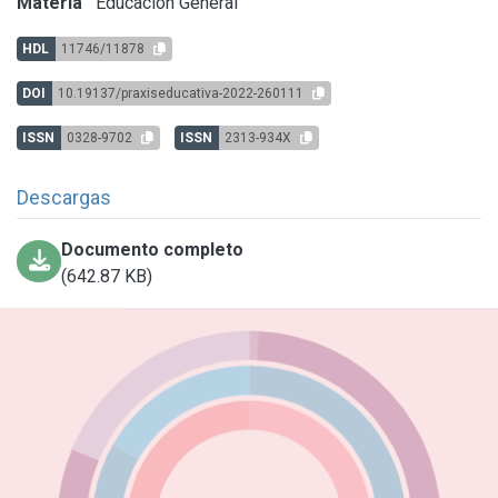
Materia
Educación General
HDL
11746/11878
DOI
10.19137/praxiseducativa-2022-260111
ISSN
0328-9702
ISSN
2313-934X
Descargas
Documento completo
(642.87 KB)