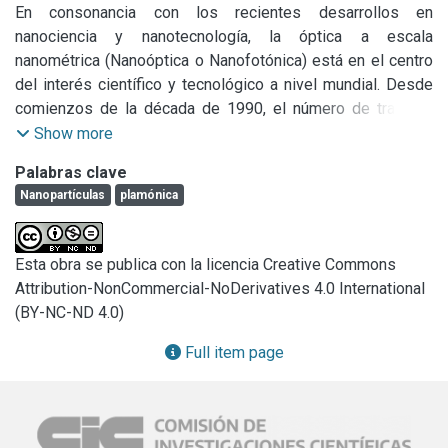
En consonancia con los recientes desarrollos en 
nanociencia y nanotecnología, la óptica a escala 
nanométrica (Nanoóptica o Nanofotónica) está en el centro 
del interés científico y tecnológico a nivel mundial. Desde 
comienzos de la década de 1990, el número de trabajos 
relacionados con esta temática se ha incrementado casi 
Show more
exponencialmente. Una de las áreas de mayor actividad 
Palabras clave
dentro de la Nanofotónica resulta del estudio de la 
Nanopartículas
plamónica
interacción de la luz con superficies o estructuras 
metálicas con dimensiones típicas de decenas de nm. 
Dependiendo de las características del material, del medio 
Esta obra se publica con la licencia Creative Commons
y de la longitud de onda, se producen oscilaciones 
Attribution-NonCommercial-NoDerivatives 4.0 International
colectivas de los electrones libres del metal (plasmones) 
(BY-NC-ND 4.0)
que generan absorbancias en determinadas bandas del 
espectro de luz incidente. Estas fluctuaciones de carga 
Full item page
eléctrica son acompañadas por oscilaciones acopladas de 
campo electromagnético, por lo que las resonancias se 
llaman plasmones polaritones, y al área de investigación se 
la conoce como Plasmónica. Estos campos 