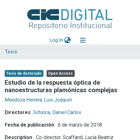
(current)
Log In
Tesis
Explorar
Mas información
Tesis de doctorado
Open Access
Aportar material
Estudio de la respuesta óptica de
nanoestructuras plamónicas complejas
Statistics
Mendoza Herrera, Luis Joaquín
Directores
Schinca, Daniel Carlos
Fecha de publicación
6 de marzo de 2018
Description
Co-director: Scaffardi, Lucía Beatriz