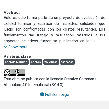
Abstract
Este estudio forma parte de un proyecto de evaluación de 
calidad térmica y acústica de fachadas, calidades que 
luego son confrontadas con los costos resultantes. Los 
fundamentos del trabajo y resultados referidos a los 
aspectos acústicos fueron ya publicados en los Anales 
LINTA 95(l).

Show more
Palabras clave
En el presente trabajo se realiza un análisis de calidad 
confort térmico
costos
viviendas
fachadas
térmica de diferentes tipos de fachadas, a través del 
estudio de la transmitancia térmica K y del coeficiente 
volumétrico de pérdida de calor G. En este último caso se 
Esta obra se publica con la licencia Creative Commons
supone una vivienda tipo donde se ubican fachadas 
Attribution 4.0 International (BY 4.0)
alternativas, estableciendo, finalmente, un orden de 
prioridades según parámetros de costo y de confort 
Full item page
térmico.