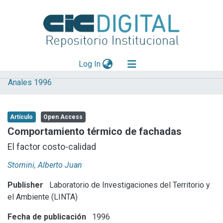
(current)
Log In
Anales 1996
Explorar
Mas información
Artículo
Open Access
Aportar material
Comportamiento térmico de fachadas
Statistics
El factor costo-calidad
Stornini, Alberto Juan
Publisher
Laboratorio de Investigaciones del Territorio y
el Ambiente (LINTA)
Fecha de publicación
1996