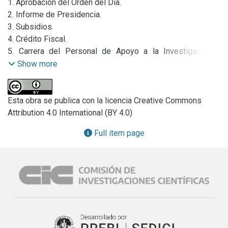
1. Aprobación del Orden del Día.

2. Informe de Presidencia.

3. Subsidios.

4. Crédito Fiscal.

5. Carrera del Personal de Apoyo a la Investigación y 
Desarrollo.

Show more
6. Becas.

7. Centros.

8. Convenios.

Esta obra se publica con la licencia Creative Commons
9. Calendario 2011.
Attribution 4.0 International (BY 4.0)
Full item page