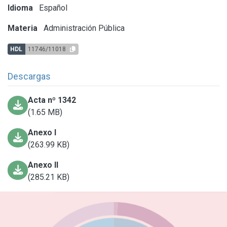
Idioma
Español
Materia
Administración Pública
HDL
11746/11018
Descargas
Acta nº 1342
(1.65 MB)
Anexo I
(263.99 KB)
Anexo II
(285.21 KB)