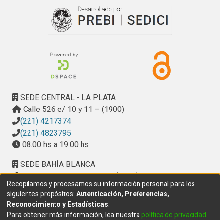
SEDE CENTRAL - LA PLATA
Calle 526 e/ 10 y 11 – (1900)
(221) 4217374
(221) 4823795
08.00 hs a 19.00 hs
SEDE BAHÍA BLANCA
Calle Ciudad de Cali 320 – (8000). Universidad
Recopilamos y procesamos su información personal para los
Provincial del Sudoeste (UPSO)
siguientes propósitos:
Autenticación, Preferencias,
(291) 459 2550
, interno 147
Reconocimiento y Estadísticas
.
10.00 h a 14.00 h
Para obtener más información, lea nuestra
política de privacidad
.