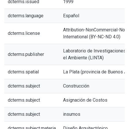
dcterms.issued
1999
dcterms.language
Español
Attribution-NonCommercial-NoDe
dcterms.license
International (BY-NC-ND 4.0)
Laboratorio de Investigaciones de
dcterms.publisher
el Ambiente (LINTA)
dcterms.spatial
La Plata (provincia de Buenos Ai
dcterms.subject
Construcción
dcterms.subject
Asignación de Costos
dcterms.subject
insumos
dcterms.subject.materia
Diseño Arquitectónico