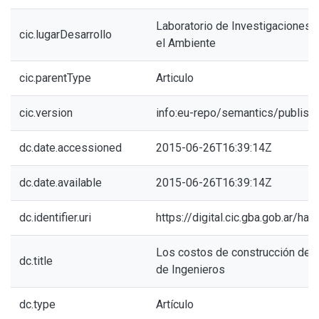
Laboratorio de Investigaciones de
cic.lugarDesarrollo
el Ambiente
cic.parentType
Articulo
cic.version
info:eu-repo/semantics/publish
dc.date.accessioned
2015-06-26T16:39:14Z
dc.date.available
2015-06-26T16:39:14Z
dc.identifier.uri
https://digital.cic.gba.gob.ar/h
Los costos de construcción del
dc.title
de Ingenieros
dc.type
Artículo