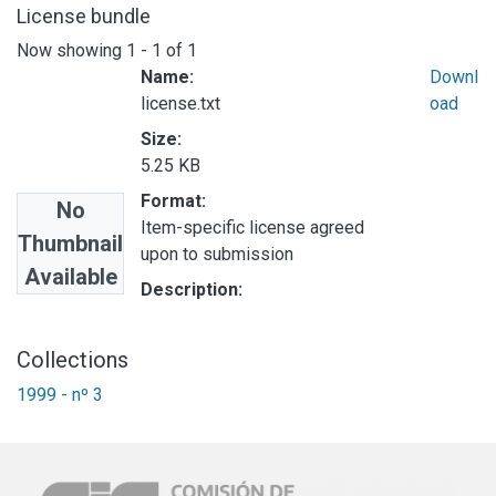
License bundle
Now showing
1 - 1 of 1
Name:
Downl
license.txt
oad
Size:
5.25 KB
Format:
No
Item-specific license agreed
Thumbnail
upon to submission
Available
Description:
Collections
1999 - nº 3