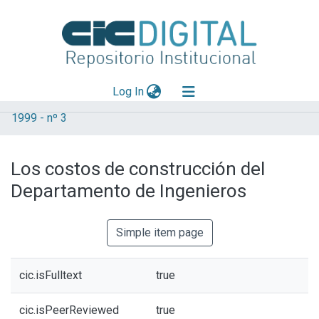
(current)
Log In
1999 - nº 3
Explorar
Mas información
Los costos de construcción del
Aportar material
Departamento de Ingenieros
Statistics
Simple item page
cic.isFulltext
true
cic.isPeerReviewed
true