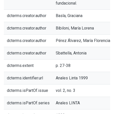
fundacional.
dcterms.creator.author
Basla, Graciana
dcterms.creator.author
Bibiloni, María Lorena
dcterms.creator.author
Pérez Álvarez, María Florencia
dcterms.creator.author
Sbattella, Antonia
dcterms.extent
p. 27-38
dcterms.identifier.url
Anales Linta 1999
dcterms.isPartOf.issue
vol. 2, no. 3
dcterms.isPartOf.series
Anales LINTA