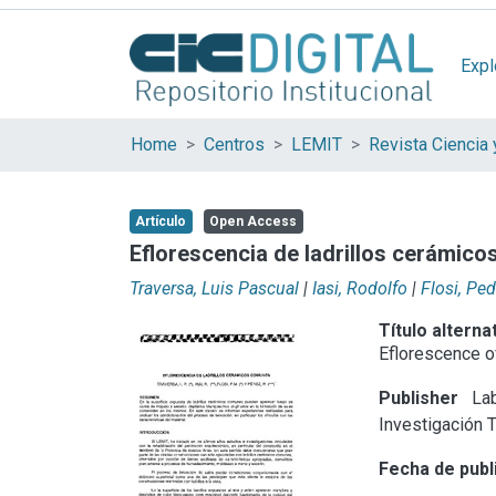
Expl
Home
Centros
LEMIT
Artículo
Open Access
Eflorescencia de ladrillos cerámic
Traversa, Luis Pascual
|
Iasi, Rodolfo
|
Flosi, Pe
Título alterna
Eflorescence o
Publisher
Lab
Investigación 
Fecha de publ