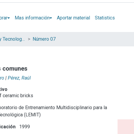
orar
Mas información
Aportar material
Statistics
Revista Ciencia y Tecnología del Hormigón
Número 07
os comunes
dro
|
Pérez, Raúl
tivo
f ceramic bricks
oratorio de Entrenamiento Multidisciplinario para la
Tecnológica (LEMIT)
icación
1999