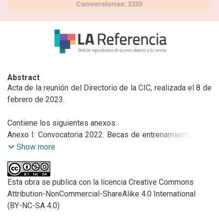
Abstract
Acta de la reunión del Directorio de la CIC, realizada el 8 de 
febrero de 2023.

Contiene los siguientes anexos:

Anexo I: Convocatoria 2022: Becas de entrenamiento 2023 
(BENTRE23). Postulaciones admitidas

Show more
Anexo II: Convocatoria 2022: Becas de entrenamiento 2023 
(BENTRE23). Postulaciones no admitidas

Anexo III: Convenio de ejecución entre el Ministerio de 
Esta obra se publica con la licencia Creative Commons
Ciencia, Tecnología e Innovación y la Comisión de 
Attribution-NonCommercial-ShareAlike 4.0 International
Investigaciones Científicas de la Provincia de Buenos 
(BY-NC-SA 4.0)
Aires. Programa Federal Equipar Ciencia
