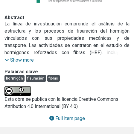
Abstract
La línea de investigación comprende el análisis de la 
estructura y los procesos de fisuración del hormigón 
vinculados con sus propiedades mecánicas y de 
transporte. Las actividades se centraron en el estudio de 
hormigones reforzados con fibras (HRF), incluyendo 
diferentes macrofibras de acero (bajo y alto carbono), 
Show more
sintéticas y de vidrio.

Palabras clave
Se evaluó el comportamiento postpico de HRF variando el 
hormigón
fisuración
fibras
tipo y contenido de fibras, como así también las 
condiciones de carga; se destaca el estudio de las 
deformaciones diferidas bajo cargas de larga duración de 
Esta obra se publica con la licencia Creative Commons
HRF fisurados. Otros trabajos analizan el efecto de las 
Attribution 4.0 International (BY 4.0)
fibras en hormigones dañados, ya sea para controlar los 
procesos de generación de daño como para que el 
Full item page
hormigón conserve sus prestaciones y el uso de HRF para 
la reparación de pavimentos. También se estudiaron 