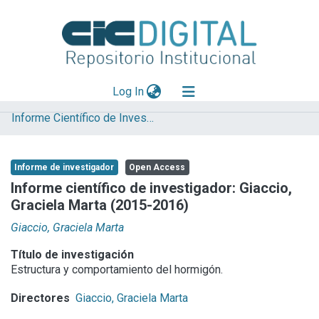
(current)
Log In
Informe Científico de Investigador
Explorar
Mas información
Informe de investigador
Open Access
Aportar material
Informe científico de investigador: Giaccio,
Graciela Marta (2015-2016)
Statistics
Giaccio, Graciela Marta
Título de investigación
Estructura y comportamiento del hormigón.
Directores
Giaccio, Graciela Marta