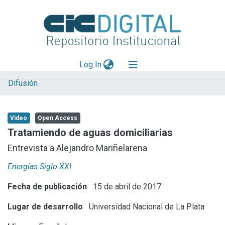
(current)
Log In
Difusión
Explorar
Mas información
Video
Open Access
Aportar material
Tratamiendo de aguas domiciliarias
Statistics
Entrevista a Alejandro Mariñelarena
Energías Siglo XXI
Fecha de publicación
15 de abril de 2017
Lugar de desarrollo
Universidad Nacional de La Plata