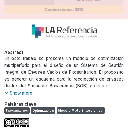
Abstract
En este trabajo se presenta un modelo de optimización 
multiperíodo para el diseño de un Sistema de Gestión 
Integral de Envases Vacíos de Fitosanitarios. El propósito 
es generar un esquema para la recolección de envases 
dentro del Sudoeste Bonaerense (SOB) y determinar las 
localizaciones óptimas para la instalación de Centros de 
Show more
Acopio Transitorio (CAT) y de Plantas Operadoras (OPR) de 
Palabras clave
envases, conociendo la tasa de generación de envases en 
Fitosanitarios
Optimización
Modelo Mixto Entero Lineal
cada partido del SOB. La formulación propuesta considera 
la inversión y los costos operativos (fijos y variables) de 
cada CAT y OPR, así como los costos de transporte 