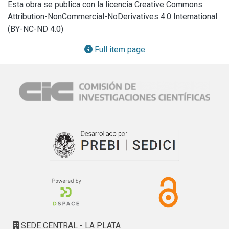
Esta obra se publica con la licencia Creative Commons
incurridos en la recolección de los envases y en el traslado 
Attribution-NonCommercial-NoDerivatives 4.0 International
a las plantas de procesamiento. Además, se incorpora la 
(BY-NC-ND 4.0)
alternativa de realizar Campañas Itinerantes en las que los 
envases se transportan en forma directa desde los 
Full item page
partidos a las plantas operadoras. El modelo matemático 
resultante corresponde a un Problema Mixto Entero Lineal 
(MILP) donde las decisiones discretas se emplean para 
determinar la instalación y uso de los CAT y OPR a lo largo 
del tiempo. El criterio de performance utilizado es la 
maximización del valor presente neto del sistema 
completo de gestión, teniendo en cuenta diferentes costos 
e ingresos por la venta del producto de las OPR. Los 4 
escenarios estudiados arrojan resultados prometedores 
con un valor presente neto superior a USD 570.000 a lo 
largo de un periodo de 15 años.
SEDE CENTRAL - LA PLATA