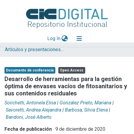
(current)
Log In
Artículos y presentaciones en Congresos
Explorar
Mas información
Documento de conferencia
Open Access
Aportar material
Desarrollo de herramientas para la gestión
óptima de envases vacíos de fitosanitarios y
Statistics
sus contenidos residuales
Sorichetti, Antonela Elisa
|
González Prieto, Mariana
|
Savoretti, Andrea Alejandra
|
Barbosa, Silvia Elena
|
Bandoni, José Alberto
Fecha de publicación
9 de diciembre de 2020