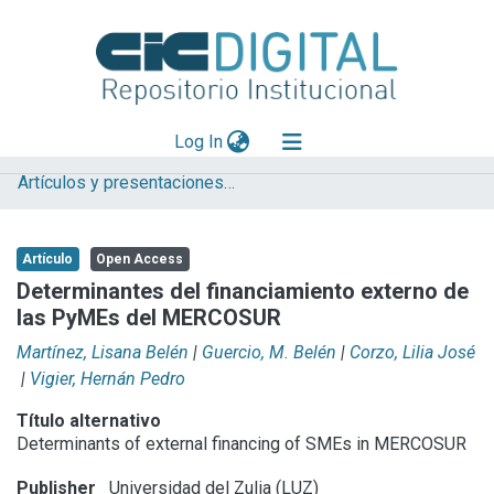
(current)
Log In
Artículos y presentaciones en Congresos
Explorar
Mas información
Artículo
Open Access
Aportar material
Determinantes del financiamiento externo de
las PyMEs del MERCOSUR
Statistics
Martínez, Lisana Belén
|
Guercio, M. Belén
|
Corzo, Lilia José
|
Vigier, Hernán Pedro
Título alternativo
Determinants of external financing of SMEs in MERCOSUR
Publisher
Universidad del Zulia (LUZ)