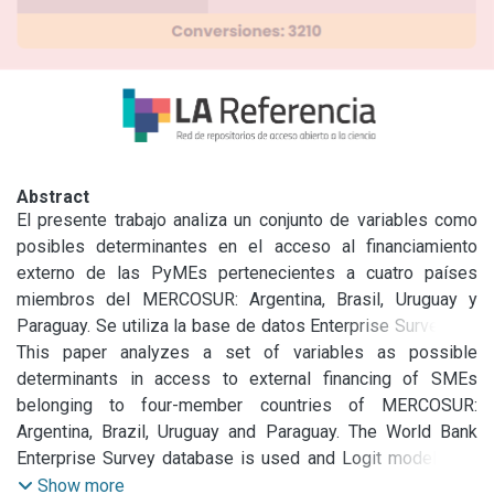
Abstract
El presente trabajo analiza un conjunto de variables como 
posibles determinantes en el acceso al financiamiento 
externo de las PyMEs pertenecientes a cuatro países 
miembros del MERCOSUR: Argentina, Brasil, Uruguay y 
Paraguay. Se utiliza la base de datos Enterprise Survey del 
Banco Mundial y se aplican modelos Logit a fin de probar 
This paper analyzes a set of variables as possible 
las hipótesis planteadas. Los resultados encontrados 
determinants in access to external financing of SMEs 
indican que el financiamiento con proveedores y el tamaño 
belonging to four-member countries of MERCOSUR: 
de la empresa son variables significativas para el acceso al 
Argentina, Brazil, Uruguay and Paraguay. The World Bank 
financiamiento de las PyMEs en la mayoría de los países, 
Enterprise Survey database is used and Logit models are 
mientras que las variables que miden las exportaciones, el 
applied in order to test the hypotheses proposed. The 
Show more