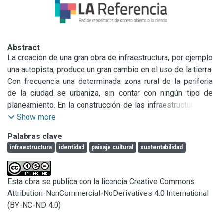
Abstract
La creación de una gran obra de infraestructura, por ejemplo 
una autopista, produce un gran cambio en el uso de la tierra. 
Con frecuencia una determinada zona rural de la periferia 
de la ciudad se urbaniza, sin contar con ningún tipo de 
planeamiento. En la construcción de las infraestructuras de 
nuestras ciudades se crea un espacio público, 
Show more
habitualmente, desprovisto de belleza e indiferente a su 
Palabras clave
entorno, a la calidad de vida de los habitantes y al probable 
infraestructura
identidad
paisaje cultural
sustentabilidad
desarrollo de su paisaje. Este hecho testimonia la manera 
obsoleta en que se conciben las ciudades y también, la 
crisis actual de la infraestructura urbana, provocando 
Esta obra se publica con la licencia Creative Commons
conflictos con el medio y pérdida de identidad.
Attribution-NonCommercial-NoDerivatives 4.0 International
(BY-NC-ND 4.0)