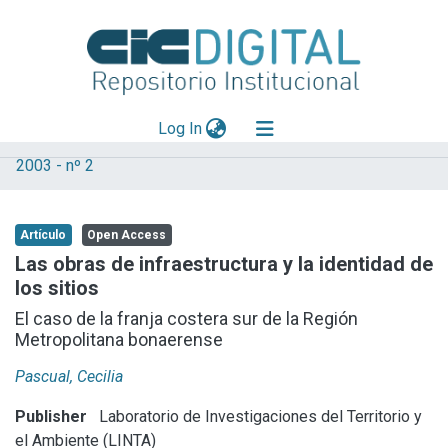
(current)
Log In
2003 - nº 2
Explorar
Mas información
Artículo
Open Access
Aportar material
Las obras de infraestructura y la identidad de
los sitios
Statistics
El caso de la franja costera sur de la Región
Metropolitana bonaerense
Pascual, Cecilia
Publisher
Laboratorio de Investigaciones del Territorio y
el Ambiente (LINTA)