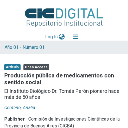
(current)
Log In
Año 01 - Número 01
Explorar
Mas información
Artículo
Open Access
Aportar material
Producción pública de medicamentos con
sentido social
Statistics
El Instituto Biológico Dr. Tomás Perón pionero hace
más de 50 años
Centeno, Analía
Publisher
Comisión de Investigaciones Científicas de la
Provincia de Buenos Aires (CICBA)