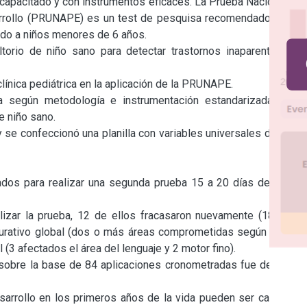
 capacitado y con instrumentos eficaces. La Prueba Nacional de 
rrollo (PRUNAPE) es un test de pesquisa recomendado por la 
ado a niños menores de 6 años.

ltorio de niño sano para detectar trastornos inaparentes del 
ínica pediátrica en la aplicación de la PRUNAPE.

 según metodología e instrumentación estandarizada a 65 
 niño sano.

 se confeccionó una planilla con variables universales de cada 
ados para realizar una segunda prueba 15 a 20 días después. 
izar la prueba, 12 de ellos fracasaron nuevamente (18,46%): 
rativo global (dos o más áreas comprometidas según test) y 
3 afectados el área del lenguaje y 2 motor fino).

sobre la base de 84 aplicaciones cronometradas fue de 12,95 
arrollo en los primeros años de la vida pueden ser causa de 