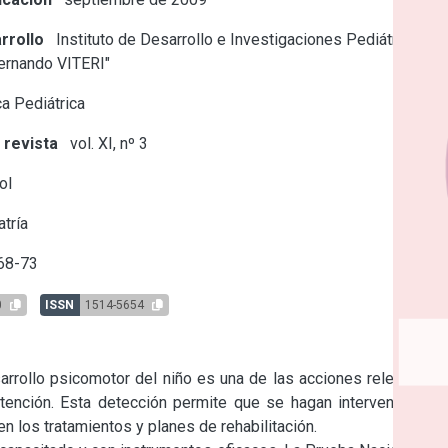
rrollo
Instituto de Desarrollo e Investigaciones Pediátricas
Fernando VITERI"
a Pediátrica
 revista
vol. XI, nº 3
ol
tría
68-73
0
ISSN
1514-5654
rollo psicomotor del niño es una de las acciones relevantes 
tención. Esta detección permite que se hagan intervenciones 
 los tratamientos y planes de rehabilitación.
