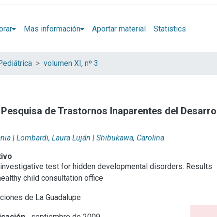
orar
Mas información
Aportar material
Statistics
Pediátrica
volumen XI, nº 3
 Pesquisa de Trastornos Inaparentes del Desarrol
enia
|
Lombardi, Laura Luján
|
Shibukawa, Carolina
tivo
vestigative test for hidden developmental disorders. Results
healthy child consultation office
ciones de La Guadalupe
icación
septiembre de 2009