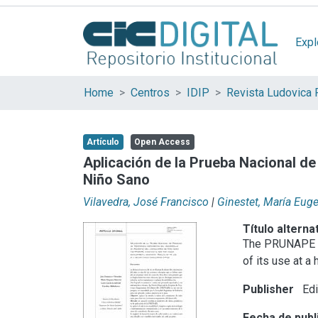
Expl
Home
Centros
IDIP
Revista Ludovica 
Artículo
Open Access
Aplicación de la Prueba Nacional de
Niño Sano
Vilavedra, José Francisco
|
Ginestet, María Eug
Título alterna
The PRUNAPE in
of its use at a 
Publisher
Edi
Fecha de publ