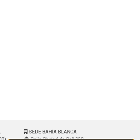
A
SEDE BAHÍA BLANCA
00)
Calle Ciudad de Cali 320 –