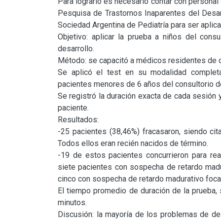
Para lograrlo es necesario contar con personal
Pesquisa de Trastornos Inaparentes del Desa
Sociedad Argentina de Pediatría para ser aplic
Objetivo: aplicar la prueba a niños del consu
desarrollo.

Método: se capacitó a médicos residentes de cl
Se aplicó el test en su modalidad completa
pacientes menores de 6 años del consultorio de
Se registró la duración exacta de cada sesión y
paciente.

Resultados:

-25 pacientes (38,46%) fracasaron, siendo cit
Todos ellos eran recién nacidos de término.

-19 de estos pacientes concurrieron para real
siete pacientes con sospecha de retardo madu
cinco con sospecha de retardo madurativo focal (
El tiempo promedio de duración de la prueba, 
minutos.

Discusión: la mayoría de los problemas de des