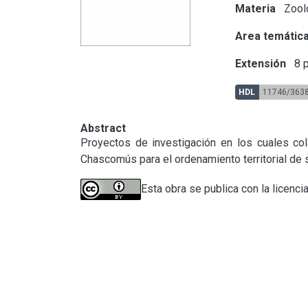
Materia
Zoolo
Area temátic
Extensión
8 p
HDL
11746/363
Abstract
Proyectos de investigación en los cuales col
Chascomús para el ordenamiento territorial de 
Esta obra se publica con la licenci