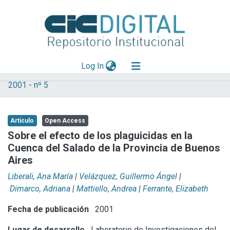
(current)
Log In
2001 - nº 5
Explorar
Mas información
Artículo
Open Access
Aportar material
Sobre el efecto de los plaguicidas en la
Cuenca del Salado de la Provincia de Buenos
Statistics
Aires
Liberali, Ana María
|
Velázquez, Guillermo Ángel
|
Dimarco, Adriana
|
Mattiello, Andrea
|
Ferrante, Elizabeth
Fecha de publicación
2001
Lugar de desarrollo
Laboratorio de Investigaciones del