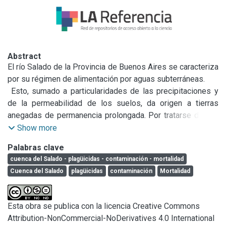
Abstract
El río Salado de la Provincia de Buenos Aires se caracteriza 
por su régimen de alimentación por aguas subterráneas.

 Esto, sumado a particularidades de las precipitaciones y 
de la permeabilidad de los suelos, da origen a tierras 
anegadas de permanencia prolongada. Por tratarse de una 
zona agropecuaria, es evidente la utilización de plaguicidas 
Show more
para mejorar el rendimiento de cultivos y ganado. Durante el 
Palabras clave
período de inundación estos agroquímicos se expanden 
cuenca del Salado - plagüicidas - contaminación - mortalidad
por los suelos y posteriormente se infiltran en las napas, 
Cuenca del Salado
plagüicidas
contaminación
Mortalidad
siendo fuente de consumo de la población, en especial de 
la rural, que llega a los niveles máximos de mortalidad de la 
provincia de Buenos Aires. Esta circunstancia, además, 
Esta obra se publica con la licencia Creative Commons
altera los suelos desertificándolos y destruye la fauna, en 
Attribution-NonCommercial-NoDerivatives 4.0 International
especial, la ictícola.
