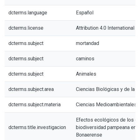
dcterms.language
Español
dcterms.license
Attribution 4.0 International (
dcterms.subject
mortandad
dcterms.subject
caminos
dcterms.subject
Animales
dcterms.subject.area
Ciencias Biológicas y de la S
dcterms.subject.materia
Ciencias Medioambientales
Efectos ecológicos de los c
dcterms.title.investigacion
biodiversidad pampeana en e
Bonaerense