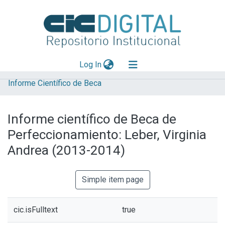
(current)
Log In
Informe Científico de Beca
Explorar
Mas información
Informe científico de Beca de
Aportar material
Perfeccionamiento: Leber, Virginia
Statistics
Andrea (2013-2014)
Simple item page
cic.isFulltext
true