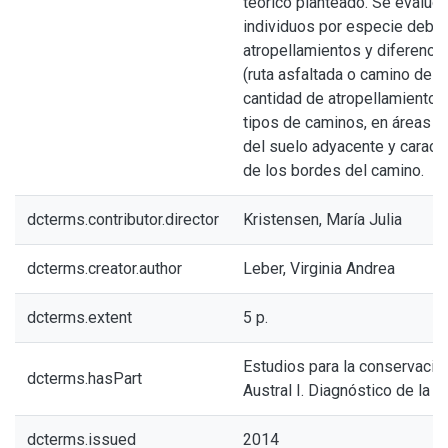
teórico planteado. Se evaluó
individuos por especie debid
atropellamientos y diferencia
(ruta asfaltada o camino de ti
cantidad de atropellamientos 
tipos de caminos, en áreas c
del suelo adyacente y caracte
de los bordes del camino.
dcterms.contributor.director
Kristensen, María Julia
dcterms.creator.author
Leber, Virginia Andrea
dcterms.extent
5 p.
Estudios para la conservació
dcterms.hasPart
Austral I. Diagnóstico de la b
dcterms.issued
2014