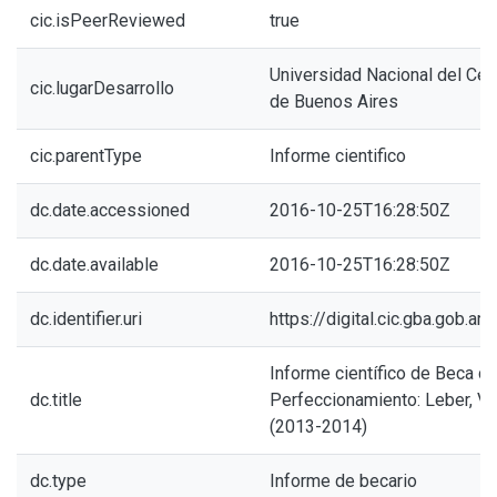
cic.isPeerReviewed
true
Universidad Nacional del Cent
cic.lugarDesarrollo
de Buenos Aires
cic.parentType
Informe cientifico
dc.date.accessioned
2016-10-25T16:28:50Z
dc.date.available
2016-10-25T16:28:50Z
dc.identifier.uri
https://digital.cic.gba.gob.
Informe científico de Beca d
dc.title
Perfeccionamiento: Leber, Vi
(2013-2014)
dc.type
Informe de becario