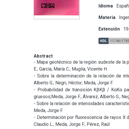
Idioma
Españ
Materia
Ingen
Extensión
194
HDL
11746/178
Abstract
- Mapa geotécnico de la región sudeste de la pr
E.; García, María C.; Muglia, Vicente H.

- Sobre la determinación de la relación de in
Alberto G.; Negri, Héctor; Meda, Jorge F.

- Probabilidad de transición KβKβ / KαKα p
gruesos;Meda, Jorge F.; Álvarez, Alberto G.; Negr
- Sobre la relación de intensidades característi
Meda, Jorge F.

- Determinación por fluorescencia de rayos X d
Claudio L.; Meda, Jorge F.; Pérez, Raúl
