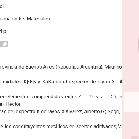
ol
iería de los Materiales
 p.
9
ovincia de Buenos Aires (República Argentina); Mauriño, Víctor 
tensidades KβKβ y KαKα en el espectro de rayos X ; Álvarez, 
ara elementos comprendidos entre Z = 13 y Z = 56 en films 
i, Héctor

cas del espectro K de rayos X;Álvarez, Alberto G.; Negri, Héctor; 
e los constituyentes metálicos en aceites aditivados;Miniussi, 