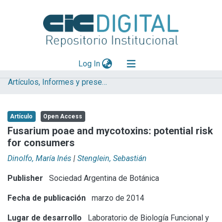
(current)
Log In
Artículos, Informes y presentaciones en Congresos
Explorar
Mas información
Artículo
Open Access
Aportar material
Fusarium poae and mycotoxins: potential risk
for consumers
Statistics
Dinolfo, María Inés
|
Stenglein, Sebastián
Publisher
Sociedad Argentina de Botánica
Fecha de publicación
marzo de 2014
Lugar de desarrollo
Laboratorio de Biología Funcional y