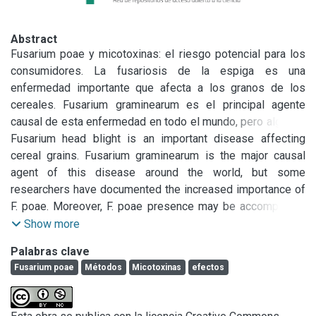
Abstract
Fusarium poae y micotoxinas: el riesgo potencial para los 
consumidores. La fusariosis de la espiga es una 
enfermedad importante que afecta a los granos de los 
cereales. Fusarium graminearum es el principal agente 
causal de esta enfermedad en todo el mundo, pero algunos 
investigadores han documentado un incremento en 
Fusarium head blight is an important disease affecting 
importancia de Fusarium poae. Además, la presencia de F. 
cereal grains. Fusarium graminearum is the major causal 
poae está acompañada de la posible producción de 
agent of this disease around the world, but some 
micotoxinas, siendo capaz de producir tricotecenos de tipo 
researchers have documented the increased importance of 
A como diacetoxiscirpenol, monoacetoxiscirpenol, 
F. poae. Moreover, F. poae presence may be accompanied 
scirpentriol, toxina HT-2, toxina T-2 y neosolaniol, así como 
of its mycotoxins production, being able to produce 
Show more
tricotecenos del tipo B como nivalenol y fusarenona-X. 
trichothecenes of type A diacetoxyscirpenol, 
Palabras clave
Fuera del grupo de los tricotecenos, F. poae se ha 
monoacetoxyscirpenol, scirpentriol, HT-2 toxin, T-2 toxin 
Fusarium poae
Métodos
Micotoxinas
efectos
reportado como productor de eniatinas, beauvericina y 
and neosolaniol, as well as the type B nivalenol and 
moniliformina. Dado que F. poae puede estar presente en 
fusarenone-X.

los granos de cereales utilizados para la alimentación, el 
Outside the trichotecenes group, F. poae has been reported 