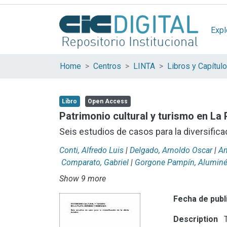
Expl
Home
Centros
LINTA
Libro
Open Access
Patrimonio cultural y turismo en La
Seis estudios de casos para la diversificac
Conti, Alfredo Luis
|
Delgado, Arnoldo Oscar
|
An
Comparato, Gabriel
|
Gorgone Pampín, Alumin
Show 9 more
Fecha de publ
Description
T