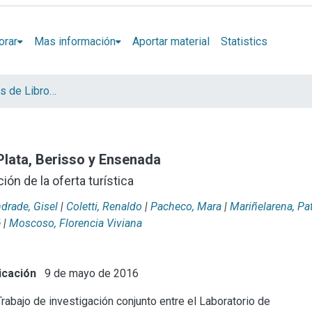
orar
Mas información
Aportar material
Statistics
Libros y Capítulos de Libro LINTA
 Plata, Berisso y Ensenada
ión de la oferta turística
drade, Gisel
|
Coletti, Renaldo
|
Pacheco, Mara
|
Mariñelarena, Pat
é
|
Moscoso, Florencia Viviana
icación
9 de mayo de 2016
rabajo de investigación conjunto entre el Laboratorio de