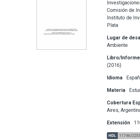
Investigaciones
Comisión de Inv
Instituto de In
Plata
Lugar de desa
Ambiente
Libro/Inform
(2016)
Idioma
Españ
Materia
Estu
Cobertura Esp
Aires, Argentin
Extensión
110
HDL
11746/225