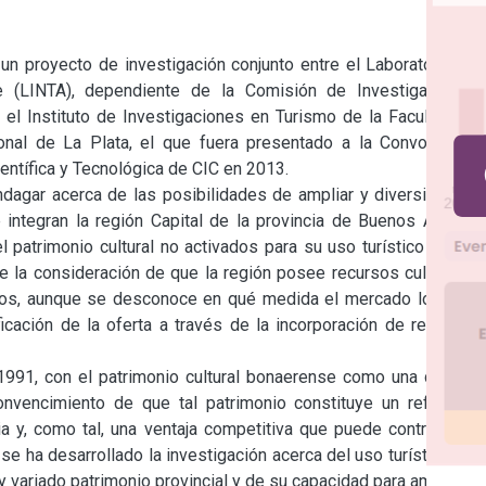
un proyecto de investigación conjunto entre el Laboratorio de 
te (LINTA), dependiente de la Comisión de Investigaciones 
 el Instituto de Investigaciones en Turismo de la Facultad de 
nal de La Plata, el que fuera presentado a la Convocatoria 
ntífica y Tecnológica de CIC en 2013.

ndagar acerca de las posibilidades de ampliar y diversificar la 
e integran la región Capital de la provincia de Buenos Aires a 
patrimonio cultural no activados para su uso turístico o bien 
e la consideración de que la región posee recursos culturales 
cos, aunque se desconoce en qué medida el mercado local es 
icación de la oferta a través de la incorporación de recursos 
991, con el patrimonio cultural bonaerense como una de sus 
onvencimiento de que tal patrimonio constituye un referente 
ia y, como tal, una ventaja competitiva que puede contribuir al 
 se ha desarrollado la investigación acerca del uso turístico del 
 y variado patrimonio provincial y de su capacidad para ampliar y 