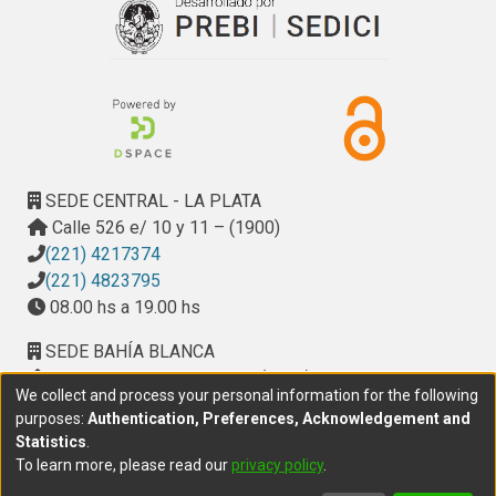
SEDE CENTRAL - LA PLATA
Calle 526 e/ 10 y 11 – (1900)
(221) 4217374
(221) 4823795
08.00 hs a 19.00 hs
SEDE BAHÍA BLANCA
Calle Ciudad de Cali 320 – (8000). Universidad
We collect and process your personal information for the following
Provincial del Sudoeste (UPSO)
purposes:
Authentication, Preferences, Acknowledgement and
(291) 459 2550
, interno 147
Statistics
.
10.00 h a 14.00 h
To learn more, please read our
privacy policy
.
delegacion.bahia@cic.gba.gob.ar