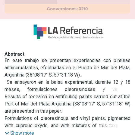
Abstract
En este trabajo se presentan experiencias con pinturas 
antiincrustantes, efectuadas en el Puerto de Mar del Plata, 
Argentina (38°08’17" S, 57°31’18 W).

 Se ensayaron en la balsa experimental, durante 12 y 18 
meses, formulaciones oleoresinosas y vinílicas, 
pigmentadas con óxido cuproso, y con mezclas de este 
Results of research on antifouling paints carried out at the 
tóxico con óxido de mercurio, oleato de mercurio, arseniato 
Port of Mar del Plata, Argentina (38°08´17" S, 57°31´18" W) 
mercurioso, verdes de Schweinfurt y de Scheele, arsenito 
are presented in this paper.

cuproso y anhídrido arsenioso.

Formulations of oleoresinous and vinyl paints, pigmented 
 La importancia de las características del vehículo 
with cuprous oxyde, and with mixtures of this toxic with 
(composición y solubilidad] y la influencia del agregado de 
mercuric oxyde, mercuric oleate, mercurous ortho-arsenate, 
Show more