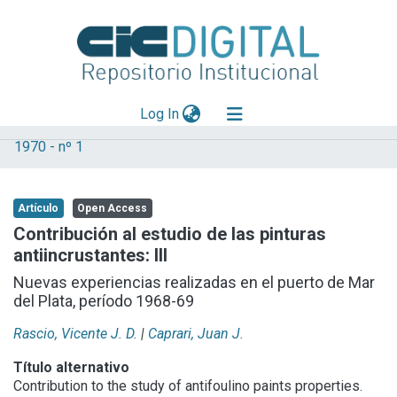
(current)
Log In
1970 - nº 1
Explorar
Mas información
Artículo
Open Access
Aportar material
Contribución al estudio de las pinturas
antiincrustantes: III
Statistics
Nuevas experiencias realizadas en el puerto de Mar
del Plata, período 1968-69
Rascio, Vicente J. D.
|
Caprari, Juan J.
Título alternativo
Contribution to the study of antifoulino paints properties.