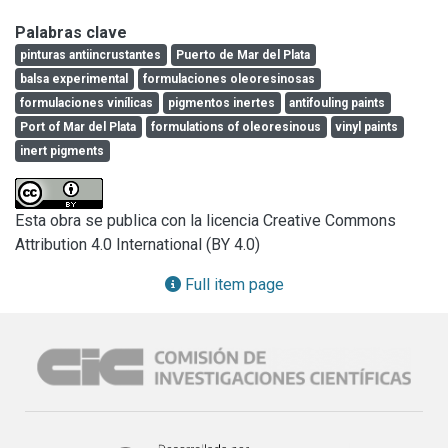
pigmentos inertes sobre las propiedades antiincrustantes, 
Schweinfurt and Scheele greens, cuprous arsenite and 
Palabras clave
son comentadas detenidamente.
arsenic trioxyde, were tested in a experimental raft during 
pinturas antiincrustantes
Puerto de Mar del Plata
12 and 18 months.

balsa experimental
formulaciones oleoresinosas
The importance of binders characteristics (composition and 
formulaciones vinílicas
pigmentos inertes
antifouling paints
solubility) and the influence of the addition of inert 
Port of Mar del Plata
formulations of oleoresinous
vinyl paints
pigments ($latexFe_{2}O_{3}$) on the antifouling 
inert pigments
properties were commented.
Esta obra se publica con la licencia Creative Commons
Attribution 4.0 International (BY 4.0)
Full item page