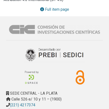
-- Proyecto: Protección anticorrosiva

-- Proyecto: Pinturas antiincrustantes e incrustaciones 
Full item page
biológicas

-- Proyecto: Pinturas emulsionadas

-- Proyecto: Pinturas retardantes del fuego

-- Proyecto: Pinturas en polvo y de aplicación electrostática

-- Proyecto: Análisis electroquímico de pinturas y 
recubrimientos

-- Proyecto: Propiedades generales de pinturas

-- Proyecto: Desarrollo de métodos cromatográficos a 
través de la determinación de propiedades de mezclas 
líquidas adsorbentes

-- Proyecto: Desarrollo de métodos analíticos 
espectrométricos (IR, visible, UV, absorción atómica) para 
análisis de materiales poliméricos, pigmentos y 
disolventes

SEDE CENTRAL - LA PLATA
- Docencia

Calle 526 e/ 10 y 11 – (1900)
- Participación en congresos y reuniones científicas

(221) 4217374
- Otras actividades
