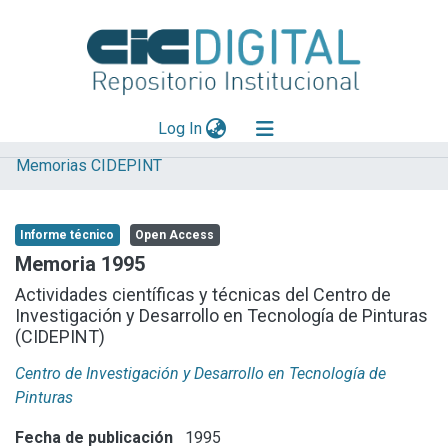
(current)
Log In
Memorias CIDEPINT
Explorar
Mas información
Informe técnico
Open Access
Aportar material
Memoria 1995
Statistics
Actividades científicas y técnicas del Centro de
Investigación y Desarrollo en Tecnología de Pinturas
(CIDEPINT)
Centro de Investigación y Desarrollo en Tecnología de
Pinturas
Fecha de publicación
1995