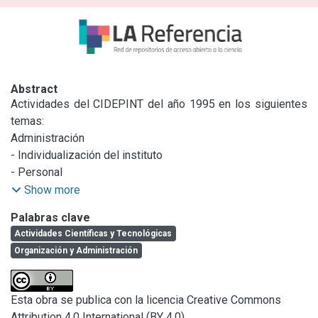
Abstract
Actividades del CIDEPINT del año 1995 en los siguientes 
temas: 

Administración

- Individualización del instituto

- Personal

- Becas, estadías, pasantías y tesis en ejecución

Show more
- Infraestructura

Palabras clave
- Obras civiles y terrenos

Actividades Científicas y Tecnológicas
- Bienes de capital

Organización y Administración
- Documentación y biblioteca

- Computación

Actividades científicas y técnicas

Esta obra se publica con la licencia Creative Commons
- Investigación y desarrollo

Attribution 4.0 International (BY 4.0)