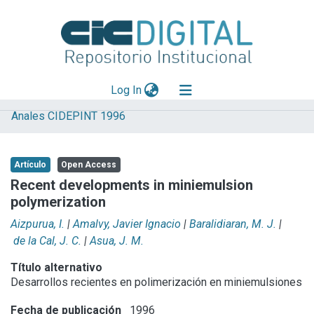
(current)
Log In
Anales CIDEPINT 1996
Explorar
Mas información
Artículo
Open Access
Aportar material
Recent developments in miniemulsion
polymerization
Statistics
Aizpurua, I.
|
Amalvy, Javier Ignacio
|
Baralidiaran, M. J.
|
de la Cal, J. C.
|
Asua, J. M.
Título alternativo
Desarrollos recientes en polimerización en miniemulsiones
Fecha de publicación
1996