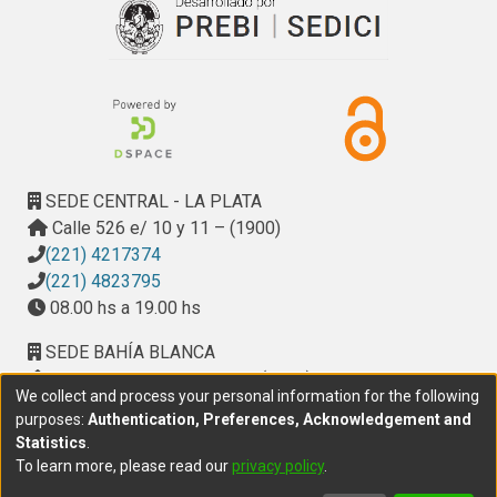
SEDE CENTRAL - LA PLATA
Calle 526 e/ 10 y 11 – (1900)
(221) 4217374
(221) 4823795
08.00 hs a 19.00 hs
SEDE BAHÍA BLANCA
Calle Ciudad de Cali 320 – (8000). Universidad
We collect and process your personal information for the following
Provincial del Sudoeste (UPSO)
purposes:
Authentication, Preferences, Acknowledgement and
(291) 459 2550
, interno 147
Statistics
.
10.00 h a 14.00 h
To learn more, please read our
privacy policy
.
delegacion.bahia@cic.gba.gob.ar