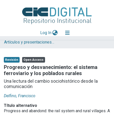
(current)
Log In
Artículos y presentaciones en Congresos (ECCO)
Explorar
Mas información
Revisión
Open Access
Aportar material
Progreso y desvanecimiento: el sistema
ferroviario y los poblados rurales
Statistics
Una lectura del cambio sociohistórico desde la
comunicación
Delfino, Francisco
Título alternativo
Progress and abandond: the rail system and rural villages. A