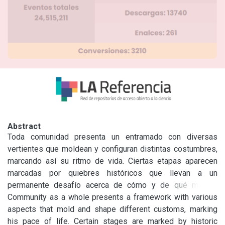
Abstract
Toda comunidad presenta un entramado con diversas 
vertientes que moldean y configuran distintas costumbres, 
marcando así su ritmo de vida. Ciertas etapas aparecen 
marcadas por quiebres históricos que llevan a un 
permanente desafío acerca de cómo y de qué manera 
afrontar el porvenir. El artículo propone una mirada 
Community as a whole presents a framework with various 
comunicacional en torno a la relación social, cultural y 
aspects that mold and shape different customs, marking 
política entre un partido rural (San Cayetano) y el sistema 
his pace of life. Certain stages are marked by historic 