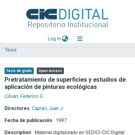
(current)
Log In
Tesis
Explorar
Mas información
Tesis de grado
Open Access
Aportar material
Pretratamiento de superficies y estudios de
aplicación de pinturas ecológicas
Statistics
Cibrán, Federico G.
Directores
Caprari, Juan J.
Fecha de publicación
1997
Description
Material digitalizado en SEDICI-CIC Digital