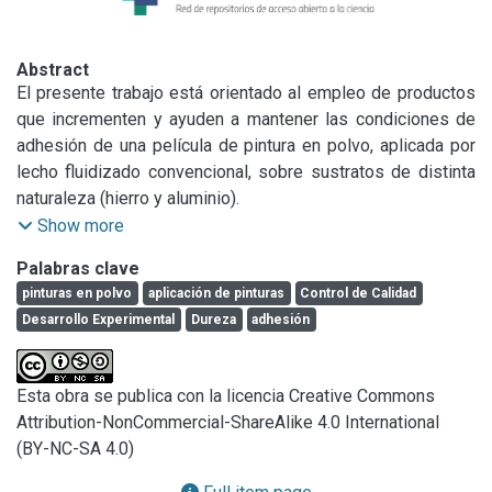
Abstract
El presente trabajo está orientado al empleo de productos 
que incrementen y ayuden a mantener las condiciones de 
adhesión de una película de pintura en polvo, aplicada por 
lecho fluidizado convencional, sobre sustratos de distinta 
naturaleza (hierro y aluminio).

El estudio de las condiciones de aplicación en lo referente 
Show more
a la temperatura de precalentamiento de la pieza y el 
Palabras clave
tiempo de residencia en el lecho permitirá determinar el 
pinturas en polvo
aplicación de pinturas
Control de Calidad
espesor final. El tiempo y temperatura de curado 
Desarrollo Experimental
Dureza
adhesión
determinará la adhesión de la película al sustrato ; la dureza 
final y la calidad del acabado obtenido.
Esta obra se publica con la licencia Creative Commons
Attribution-NonCommercial-ShareAlike 4.0 International
(BY-NC-SA 4.0)