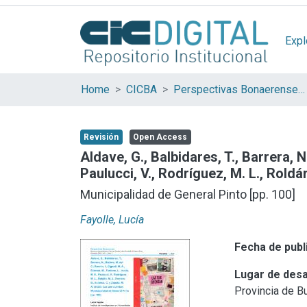
Expl
Home
CICBA
Perspectivas Bonaerenses. Revista de Humanidades y Ciencias Sociales de la Provincia de Buenos Aires
Revisión
Open Access
Aldave, G., Balbidares, T., Barrera, N.
Paulucci, V., Rodríguez, M. L., Roldá
Municipalidad de General Pinto [pp. 100]
Fayolle, Lucía
Fecha de publ
Lugar de desa
Provincia de B