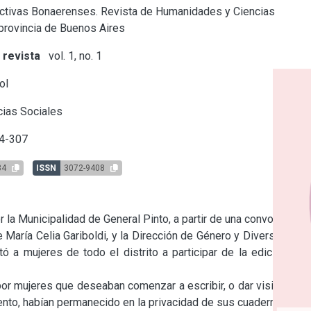
tivas Bonaerenses. Revista de Humanidades y Ciencias
 provincia de Buenos Aires
 revista
vol. 1, no. 1
ol
ias Sociales
4-307
34
ISSN
3072-9408
la Municipalidad de General Pinto, a partir de una convocatoria 
e María Celia Gariboldi, y la Dirección de Género y Diversidad, a 
tó a mujeres de todo el distrito a participar de la edición del 
 por mujeres que deseaban comenzar a escribir, o dar visibilidad 
ento, habían permanecido en la privacidad de sus cuadernos. Se 