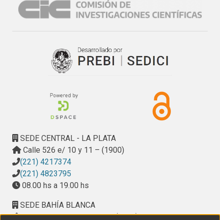
Biógrafos y cinematógrafos en locales comerciales y 
sociales.

Edificios destinados a exhibiciones cinematográficas.

Parte 4: grandes emprendimientos industriales.

Grandes industrias, algunas normativas específicas (1884-
1891-1910).
SEDE CENTRAL - LA PLATA
Calle 526 e/ 10 y 11 – (1900)
(221) 4217374
(221) 4823795
08.00 hs a 19.00 hs
SEDE BAHÍA BLANCA
Calle Ciudad de Cali 320 – (8000). Universidad