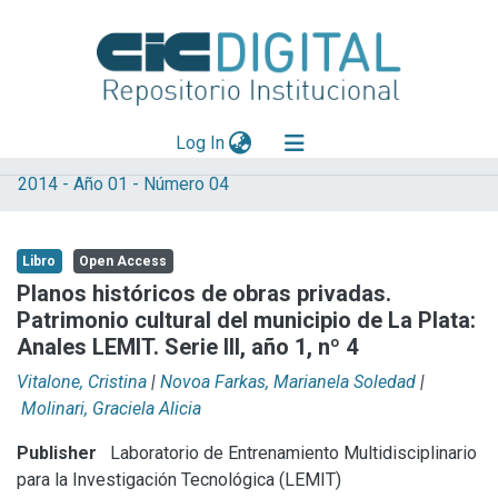
(current)
Log In
2014 - Año 01 - Número 04
Explorar
Mas información
Libro
Open Access
Aportar material
Planos históricos de obras privadas.
Patrimonio cultural del municipio de La Plata:
Statistics
Anales LEMIT. Serie III, año 1, nº 4
Vitalone, Cristina
|
Novoa Farkas, Marianela Soledad
|
Molinari, Graciela Alicia
Publisher
Laboratorio de Entrenamiento Multidisciplinario
para la Investigación Tecnológica (LEMIT)