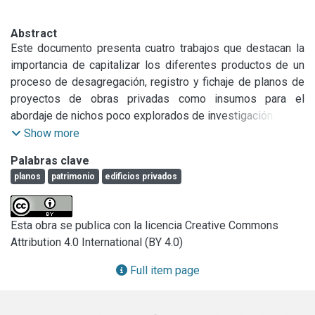
Abstract
Este documento presenta cuatro trabajos que destacan la 
importancia de capitalizar los diferentes productos de un 
proceso de desagregación, registro y fichaje de planos de 
proyectos de obras privadas como insumos para el 
abordaje de nichos poco explorados de investigación.

Show more
Contiene:

Palabras clave
Parte 1: La formación del patrimonio de planos de obras 
planos
patrimonio
edificios privados
privadas (1882-1932).

Las oficinas técnicas.

Los reglamentos generales de construcción.

Esta obra se publica con la licencia Creative Commons
Premios a la “edificación de altos”.

Attribution 4.0 International (BY 4.0)
Parte 2: Los constructores de planos de obras privadas.

Una oficina técnica privada.

Full item page
Parte 3: Edificios destinados a espectáculos públicos.

Edificios para teatros.
