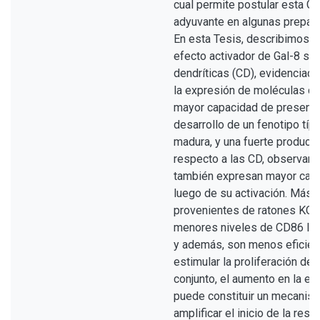
cual permite postular esta G
adyuvante en algunas prepar
En esta Tesis, describimos p
efecto activador de Gal-8 so
dendríticas (CD), evidenciad
la expresión de moléculas co
mayor capacidad de presentac
desarrollo de un fenotipo típ
madura, y una fuerte producci
respecto a las CD, observam
también expresan mayor cant
luego de su activación. Más a
provenientes de ratones KO 
menores niveles de CD86 lueg
y además, son menos eficient
estimular la proliferación de l
conjunto, el aumento en la ex
puede constituir un mecanis
amplificar el inicio de la res