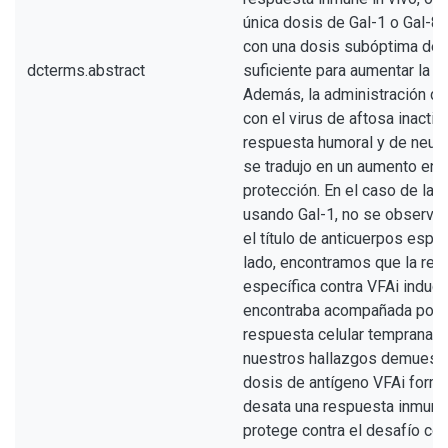
única dosis de Gal-1 o Gal-8,
con una dosis subóptima de a
dcterms.abstract
suficiente para aumentar la re
Además, la administración de
con el virus de aftosa inactiv
respuesta humoral y de neutra
se tradujo en un aumento en e
protección. En el caso de la 
usando Gal-1, no se observar
el título de anticuerpos espec
lado, encontramos que la re
específica contra VFAi induci
encontraba acompañada por u
respuesta celular temprana. E
nuestros hallazgos demuestr
dosis de antígeno VFAi formu
desata una respuesta inmune
protege contra el desafío co