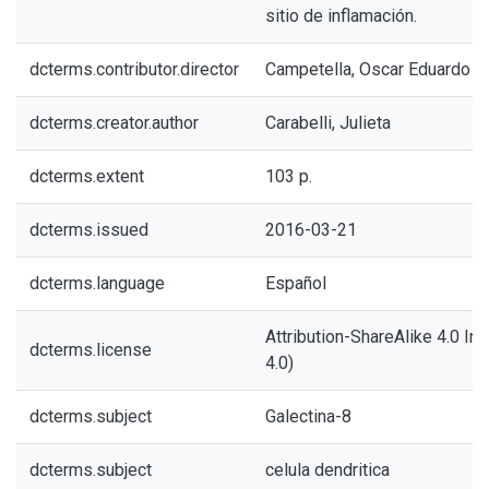
sitio de inflamación.
dcterms.contributor.director
Campetella, Oscar Eduardo
dcterms.creator.author
Carabelli, Julieta
dcterms.extent
103 p.
dcterms.issued
2016-03-21
dcterms.language
Español
Attribution-ShareAlike 4.0 In
dcterms.license
4.0)
dcterms.subject
Galectina-8
dcterms.subject
celula dendritica