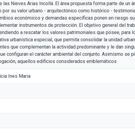
e las Nieves Arias Incollá. El área propuesta forma parte de un á
to por su valor urbano - arquitectónico como histórico - testimoni
cambios económicos y demandas específicas ponen en riesgo su 
ementar instrumentos de protección. El objetivo general del trab
tendiendo a rescatar los valores patrimoniales que posee, para lo
iva urbanística especial, que permita consolidar la unidad urbana 
entes que complementan la actividad predominante y le dan singul
 que configuran el carácter ambiental del conjunto. Asimismo se 
ogación, aquellos edificios considerados emblemáticos
icia Ines Maria