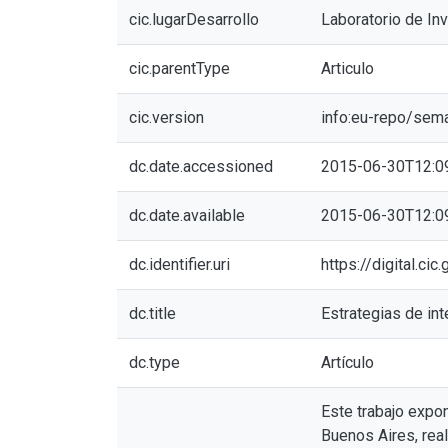
cic.lugarDesarrollo
Laboratorio de Inv
cic.parentType
Articulo
cic.version
info:eu-repo/sem
dc.date.accessioned
2015-06-30T12:0
dc.date.available
2015-06-30T12:0
dc.identifier.uri
https://digital.ci
dc.title
Estrategias de int
dc.type
Artículo
Este trabajo expo
Buenos Aires, real