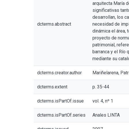
arquitecta María d
significativas tan
desarrollan, los 
dcterms.abstract
necesidad de impl
dinámica el área, 
proyecto de normat
patrimonial, refer
barranca y el Río
mediante su catal
dcterms.creator.author
Mariñelarena, Patr
dcterms.extent
p. 35-44
dcterms.isPartOf.issue
vol. 4, nº 1
dcterms.isPartOf.series
Anales LINTA