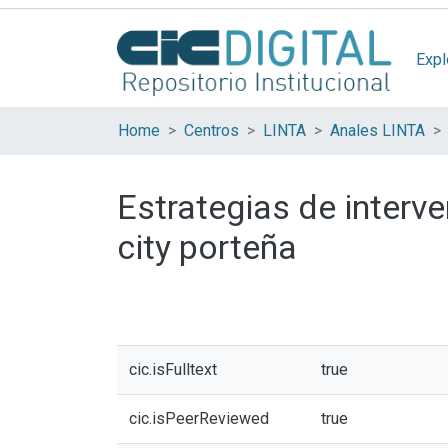
Expl
Home
Centros
LINTA
Anales LINTA
Estrategias de interve
city porteña
cic.isFulltext
true
cic.isPeerReviewed
true