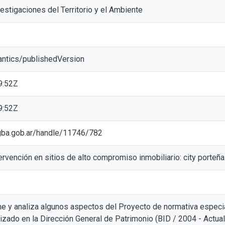
estigaciones del Territorio y el Ambiente
antics/publishedVersion
9:52Z
9:52Z
c.gba.gob.ar/handle/11746/782
ervención en sitios de alto compromiso inmobiliario: city porteña
ne y analiza algunos aspectos del Proyecto de normativa especia
izado en la Dirección General de Patrimonio (BID / 2004 - Actuali