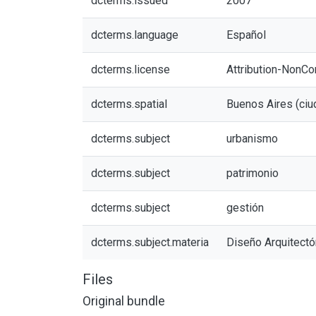
dcterms.issued
2007
dcterms.language
Español
dcterms.license
Attribution-NonCo
dcterms.spatial
Buenos Aires (ciu
dcterms.subject
urbanismo
dcterms.subject
patrimonio
dcterms.subject
gestión
dcterms.subject.materia
Diseño Arquitectó
Files
Original bundle