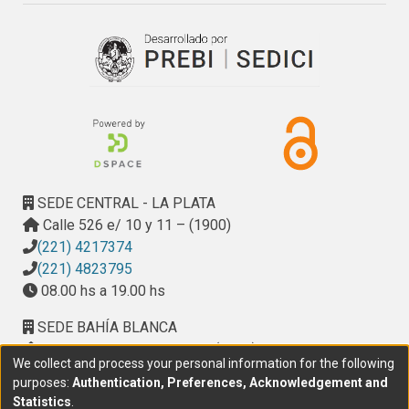
incluidos en los Proceedings del llth International Congress 
on Metallic Corrosión y uno en La Revista, de la CIC.
SEDE CENTRAL - LA PLATA
Calle 526 e/ 10 y 11 – (1900)
(221) 4217374
(221) 4823795
08.00 hs a 19.00 hs
SEDE BAHÍA BLANCA
Calle Ciudad de Cali 320 – (8000). Universidad
We collect and process your personal information for the following
Provincial del Sudoeste (UPSO)
purposes:
Authentication, Preferences, Acknowledgement and
(291) 459 2550
, interno 147
Statistics
.