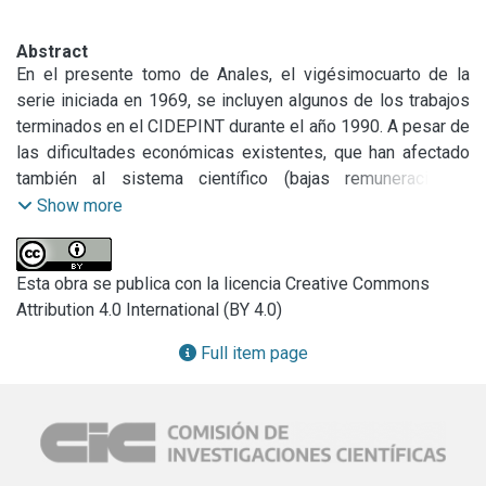
Abstract
En el presente tomo de Anales, el vigésimocuarto de la 
serie iniciada en 1969, se incluyen algunos de los trabajos 
terminados en el CIDEPINT durante el año 1990. A pesar de 
las dificultades económicas existentes, que han afectado 
también al sistema científico (bajas remuneraciones, 
presupuestos escasos y falta de reequipamiento), la 
Show more
producción ha sido significativa. Ademas de los incluidos 
en este volumen, han sido publicados once trabajos en 
revistas de la especialidad de difusión internacional 
Esta obra se publica con la licencia Creative Commons
(Revista Iberoamericana de Corrosión y Protección, 
Attribution 4.0 International (BY 4.0)
American Paint and Coatings Journal, Progress in Organic 
Full item page
Coatings, Journal of the Oil and Colour 
Chemists’Association, European Coatings Journal, Pitture e 
Vernici, Corrosión Prevention and Control, Analytica Chimica 
Acta, Journal of Chromatography and Industrial and 
Engineering Chemistry Research. Otros dos fueron 