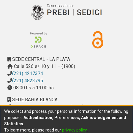
SEDE CENTRAL - LA PLATA
Calle 526 e/ 10 y 11 – (1900)
(221) 4217374
(221) 4823795
08.00 hs a 19.00 hs
SEDE BAHÍA BLANCA
Calle Ciudad de Cali 320 – (8000). Universidad
We collect and process your personal information for the following
Provincial del Sudoeste (UPSO)
purposes:
Authentication, Preferences, Acknowledgement and
(291) 459 2550
, interno 147
Statistics
.
10.00 h a 14.00 h
To learn more, please read our
privacy policy
.