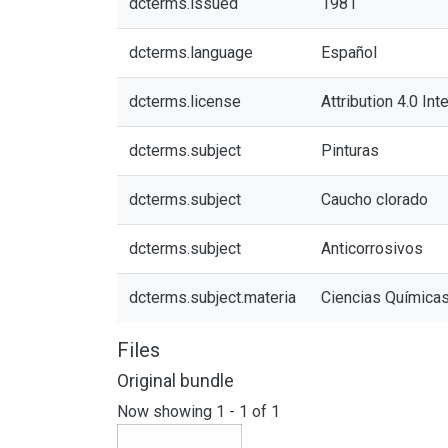
dcterms.issued
1981
dcterms.language
Español
dcterms.license
Attribution 4.0 Int
dcterms.subject
Pinturas
dcterms.subject
Caucho clorado
dcterms.subject
Anticorrosivos
dcterms.subject.materia
Ciencias Química
Files
Original bundle
Now showing
1 - 1 of 1