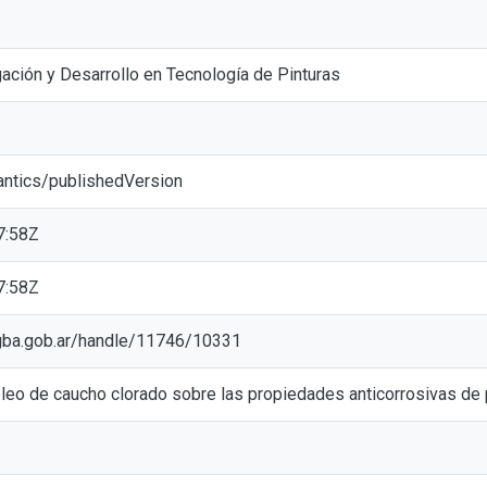
gación y Desarrollo en Tecnología de Pinturas
antics/publishedVersion
7:58Z
7:58Z
ic.gba.gob.ar/handle/11746/10331
pleo de caucho clorado sobre las propiedades anticorrosivas de 