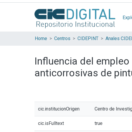
Expl
Home
Centros
CIDEPINT
Anales CID
Influencia del empleo
anticorrosivas de pin
cic.institucionOrigen
Centro de Investi
cic.isFulltext
true