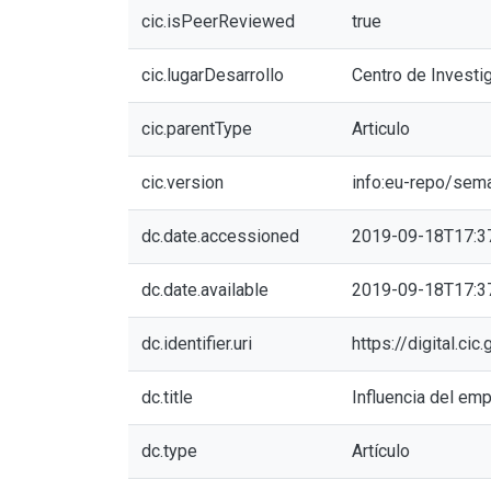
cic.isPeerReviewed
true
cic.lugarDesarrollo
Centro de Investi
cic.parentType
Articulo
cic.version
info:eu-repo/sem
dc.date.accessioned
2019-09-18T17:3
dc.date.available
2019-09-18T17:3
dc.identifier.uri
https://digital.c
dc.title
Influencia del em
dc.type
Artículo